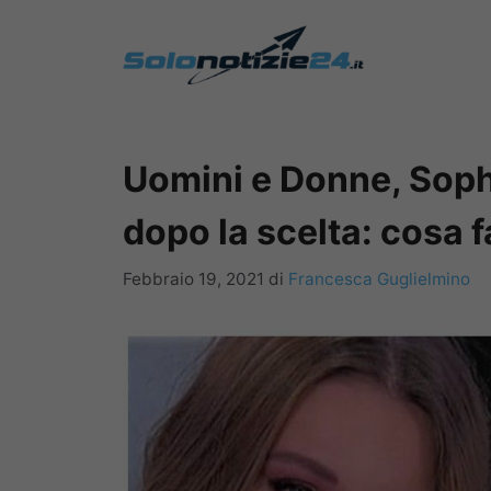
Vai
al
contenuto
Uomini e Donne, Soph
dopo la scelta: cosa f
Febbraio 19, 2021
di
Francesca Guglielmino