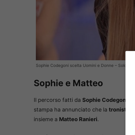
Sophie Codegoni scelta Uomini e Donne – Solonoti
Sophie e Matteo
Il percorso fatti da
Sophie Codegoni
è 
stampa ha annunciato che la
tronista 
insieme a
Matteo Ranieri
.