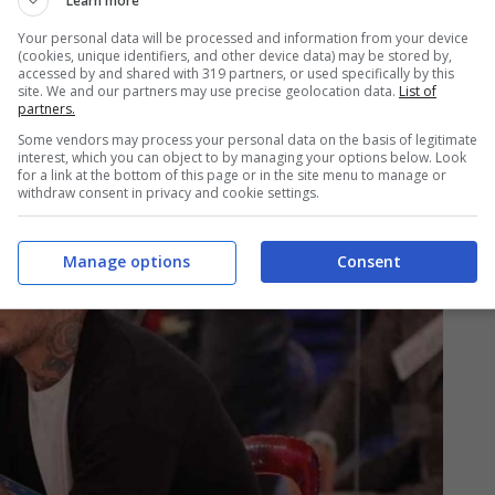
Learn more
veva coinvolto entrambi i ragazzi, tanto che
Your personal data will be processed and information from your device
l programma aveva rilasciato anche la seguente
(cookies, unique identifiers, and other device data) may be stored by,
accessed by and shared with 319 partners, or used specifically by this
 certezza della scelta, ma posso solo sperare
site. We and our partners may use precise geolocation data.
List of
partners.
un bel feeling. Ridiamo molto insieme, perciò sono
Some vendors may process your personal data on the basis of legitimate
interest, which you can object to by managing your options below. Look
for a link at the bottom of this page or in the site menu to manage or
withdraw consent in privacy and cookie settings.
Manage options
Consent