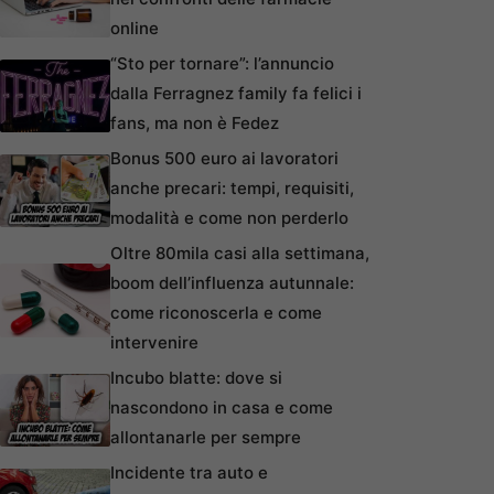
online
“Sto per tornare”: l’annuncio
dalla Ferragnez family fa felici i
fans, ma non è Fedez
Bonus 500 euro ai lavoratori
anche precari: tempi, requisiti,
modalità e come non perderlo
Oltre 80mila casi alla settimana,
boom dell’influenza autunnale:
come riconoscerla e come
intervenire
Incubo blatte: dove si
nascondono in casa e come
allontanarle per sempre
Incidente tra auto e