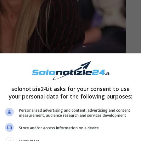
zie24
solonotizie24.it asks for your consent to use
your personal data for the following purposes:
giunto al termine pochi giorni fa quando la
Personalised advertising and content, advertising and content
di Uomini e Donne
ha lasciato il programma
measurement, audience research and services development
Store and/or access information on a device