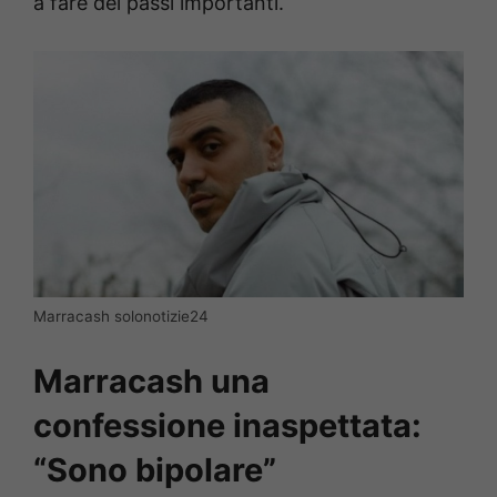
a fare dei passi importanti.
Marracash solonotizie24
Marracash una
confessione inaspettata:
“Sono bipolare”