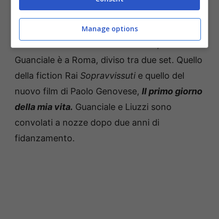
L’attore ha raccontato di aver conosciuto la
sua futura moglie in una libreria romana. Oggi
Manage options
Liuzzi è tornata in facoltà a Milano, mentre
Guanciale è a Roma, diviso tra due set. Quello
della fiction Rai
Sopravvissuti
e quello del
nuovo film di Paolo Genovese,
Il primo giorno
della mia vita.
Guanciale e Liuzzi sono
convolati a nozze dopo due anni di
fidanzamento.