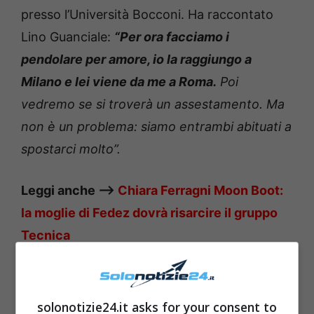
presso l’Università Bocconi. Ha raccontato
Lino Guanciale:
“Per ora facciamo i
pendolare per amore, io la raggiungo a
Milano e lei viene da me a Roma.
Poi
vedremo se si troverà un assestamento. Ma
non è un problema: siamo entrambi abituati a
spostarci molto”.
Leggi anche —->
Chiara Ferragni Moon Boot:
la moglie di Fedez dovrà risarcire il gruppo
Tecnica
solonotizie24.it asks for your consent to