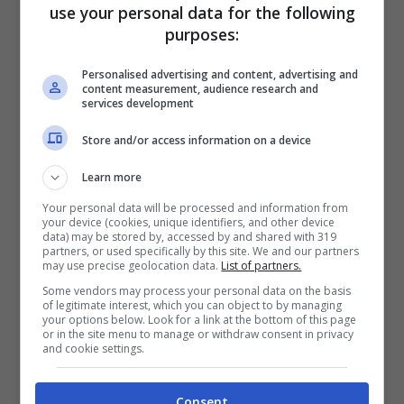
use your personal data for the following
purposes:
Personalised advertising and content, advertising and
content measurement, audience research and
services development
Store and/or access information on a device
Learn more
Leggi anche —->
Avete mai visto il marito di
Your personal data will be processed and information from
Cristèl Carrisi? Chi è il ricchissimo genero di
your device (cookies, unique identifiers, and other device
data) may be stored by, accessed by and shared with 319
Albano [FOTO]
partners, or used specifically by this site. We and our partners
may use precise geolocation data.
List of partners.
Some vendors may process your personal data on the basis
La storia d’amore tra Lino
of legitimate interest, which you can object to by managing
your options below. Look for a link at the bottom of this page
Guanciale e Antonella
or in the site menu to manage or withdraw consent in privacy
and cookie settings.
Liuzzi
Consent