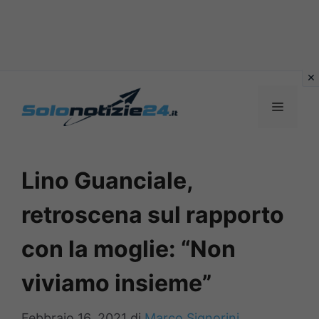
Vai
al
MENU
contenuto
Lino Guanciale,
retroscena sul rapporto
con la moglie: “Non
viviamo insieme”
Febbraio 16, 2021
di
Marco Signorini