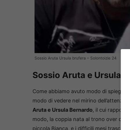
Sossio Aruta Ursula brufera – Solontoizie 24
Sossio Aruta e Ursula, 
Come abbiamo avuto modo di spiegare 
modo di vedere nel mirino dell’attenzi
Aruta e Ursula Bernardo
, il cui rappor
modo, la coppia nata al trono over di U
piccola Bianca, e i difficili mesi trascor