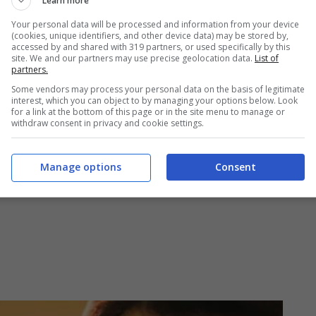
Learn more
a fuori porta… a bordo di una nave da crociera.
Your personal data will be processed and information from your device
(cookies, unique identifiers, and other device data) may be stored by,
accessed by and shared with 319 partners, or used specifically by this
site. We and our partners may use precise geolocation data.
List of
è stata esente da critiche sul web, dove si è
partners.
Some vendors may process your personal data on the basis of legitimate
interest, which you can object to by managing your options below. Look
for a link at the bottom of this page or in the site menu to manage or
withdraw consent in privacy and cookie settings.
Manage options
Consent