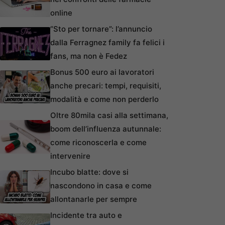
online
“Sto per tornare”: l’annuncio
dalla Ferragnez family fa felici i
fans, ma non è Fedez
Bonus 500 euro ai lavoratori
anche precari: tempi, requisiti,
modalità e come non perderlo
Oltre 80mila casi alla settimana,
boom dell’influenza autunnale:
come riconoscerla e come
intervenire
Incubo blatte: dove si
nascondono in casa e come
allontanarle per sempre
Incidente tra auto e