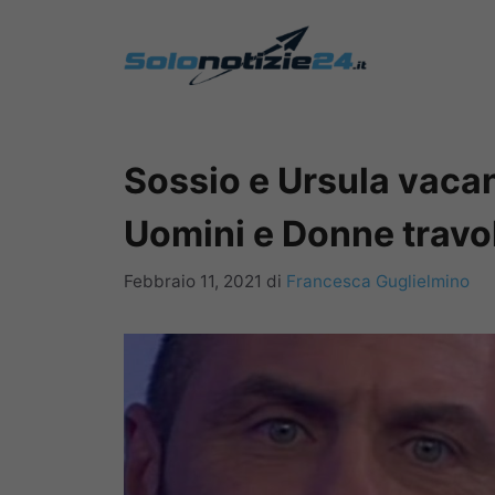
Vai
al
contenuto
Sossio e Ursula vacanz
Uomini e Donne travolt
Febbraio 11, 2021
di
Francesca Guglielmino