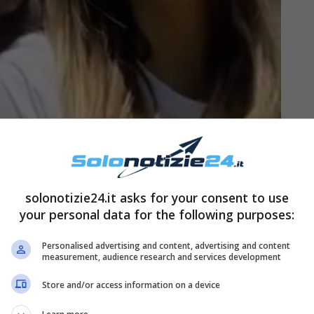
un anno da favola però…
solonotizie24.it asks for your consent to use
your personal data for the following purposes:
precedentemente, in questi anni abbiamo avuto
one mediatica anche la coppia formata da
Sossio
Personalised advertising and content, advertising and content
measurement, audience research and services development
to non è sempre stato semplice da vivere. A ogni
Store and/or access information on a device
omini e Donne un anno dopo la nascita della
si per via della pandemia da
Coronavirus
, hanno