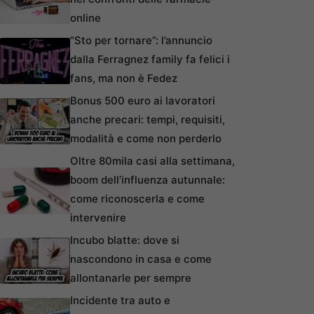
online
“Sto per tornare”: l’annuncio
dalla Ferragnez family fa felici i
fans, ma non è Fedez
Bonus 500 euro ai lavoratori
anche precari: tempi, requisiti,
modalità e come non perderlo
Oltre 80mila casi alla settimana,
boom dell’influenza autunnale:
come riconoscerla e come
intervenire
Incubo blatte: dove si
nascondono in casa e come
allontanarle per sempre
Incidente tra auto e