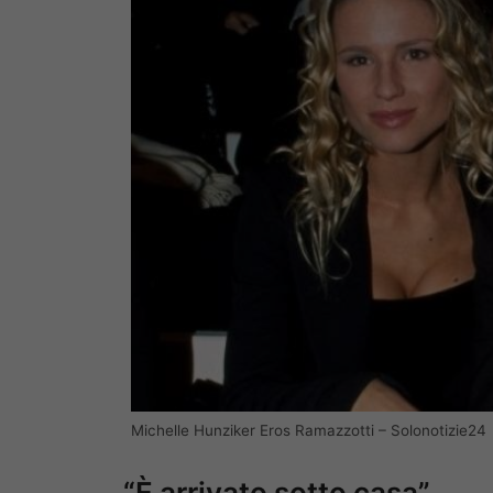
Michelle Hunziker Eros Ramazzotti – Solonotizie24
“È arrivato sotto casa”