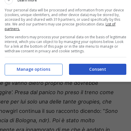
Learn more
unga intervista rilasciata a
Maurizio Costanzo
Your personal data will be processed and information from your device
(cookies, unique identifiers, and other device data) may be stored by,
 di raccontare una retroscena inedito che
accessed by and shared with 319 partners, or used specifically by this
site. We and our partners may use precise geolocation data.
List of
ui i due si sono conosciuti e innamorati.
partners.
Some vendors may process your personal data on the basis of legitimate
interest, which you can object to by managing your options below. Look
i anni entrambi fossero nel pieno della loro
for a link at the bottom of this page or in the site menu to manage or
withdraw consent in privacy and cookie settings.
ttative e appena arrivata in Italia dalla Svizzera,
messa della musica italiana. Al programma di
Manage options
Consent
o: “
Non pensavo proprio che sarebbe andata
he gli vanno dietro proprio me dovrebbe
ggire’. Presa dal panico ho preso il treno come
re per lui solo una delle tante groupies, che
showgirl continua il suo racconto dicendo: “
Sono
cia di Bologna, ndr). Poi è stato molto
almente era innamorato di me che è andato in