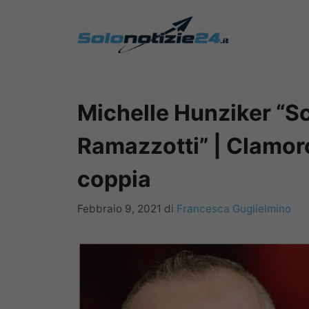
Vai
al
contenuto
Michelle Hunziker “S
Ramazzotti” | Clamor
coppia
Febbraio 9, 2021
di
Francesca Guglielmino