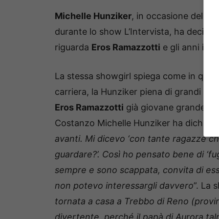
Michelle Hunziker
, in occasione della l
durante lo show L’Intervista, ha deciso
riguarda
Eros Ramazzotti
e gli anni in c
La stessa showgirl spiega come in quegl
carriera, la Hunziker piena di grandi aspe
Eros Ramazzotti
già giovane grande pro
Costanzo Michelle Hunziker ha dichiarat
avanti. Mi dicevo ‘con tante ragazze c
guardare?’. Così ho pensato bene di ‘fu
sempre e sono scappata, convita di esse
non potevo interessargli davvero
”. La 
tornata a casa a Trebbo di Reno (provin
divertente, perché il papà di Aurora t