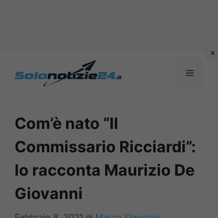
Vai
al
MENU
contenuto
Com’è nato “Il
Commissario Ricciardi”:
lo racconta Maurizio De
Giovanni
Febbraio 8, 2021
di
Marco Signorini