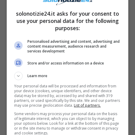
solonotizie24.it asks for your consent to
use your personal data for the following
purposes:
Personalised advertising and content, advertising and
Leggi anche —>
X Factor, doloroso lutto: “Se
content measurement, audience research and
services development
n’è andata” |
La confessione arriva dopo
qualche mese |
Le parole di Mika
Store and/or access information on a device
Learn more
Il debutto del Commissario
Your personal data will be processed and information from
nelle librerie
your device (cookies, unique identifiers, and other device
data) may be stored by, accessed by and shared with 319
partners, or used specifically by this site. We and our partners
may use precise geolocation data.
List of partners.
Ha raccontato Maurizio De Giovanni:
“Lo
Some vendors may process your personal data on the basis
of legitimate interest, which you can object to by managing
avevo scritto in vacanza, in quindici giorni,
your options below. Look for a link at the bottom of this page
or in the site menu to manage or withdraw consent in privacy
con la mia meravigliosa mamma che mi
and cookie settings.