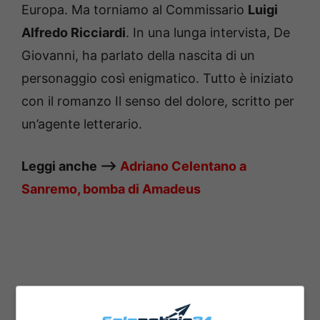
Europa. Ma torniamo al Commissario
Luigi
Alfredo Ricciardi
. In una lunga intervista, De
Giovanni, ha parlato della nascita di un
personaggio così enigmatico. Tutto è iniziato
con il romanzo Il senso del dolore, scritto per
un’agente letterario.
Leggi anche —>
Adriano Celentano a
Sanremo, bomba di Amadeus