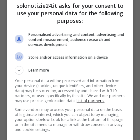
solonotizie24.it asks for your consent to
use your personal data for the following
purposes:
Personalised advertising and content, advertising and
content measurement, audience research and
services development
Store and/or access information on a device
Learn more
Your personal data will be processed and information from
Il mistero della pillola blu a
your device (cookies, unique identifiers, and other device
data) may be stored by, accessed by and shared with 319
partners, or used specifically by this site. We and our partners
Uomini e Donne
may use precise geolocation data.
List of partners.
Some vendors may process your personal data on the basis
of legitimate interest, which you can object to by managing
Scontro molto forte tra
Maurizio e Biagio
your options below. Look for a link at the bottom of this page
or in the site menu to manage or withdraw consent in privacy
avvenuto durante la pausa a Uomini e Donne
and cookie settings.
davanti a
Gemma
. Biagio, ancora