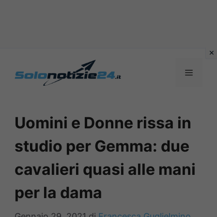
Vai
al
MENU
contenuto
Uomini e Donne rissa in
studio per Gemma: due
cavalieri quasi alle mani
per la dama
Gennaio 29, 2021
di
Francesca Guglielmino