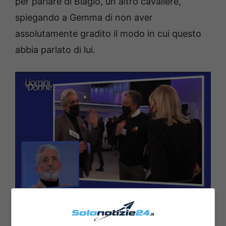
per parlare di Biagio, un altro cavaliere,
spiegando a Gemma di non aver
assolutamente gradito il modo in cui questo
abbia parlato di lui.
Gemma Galgani rissa Uomini e Donne – Solonotizie24