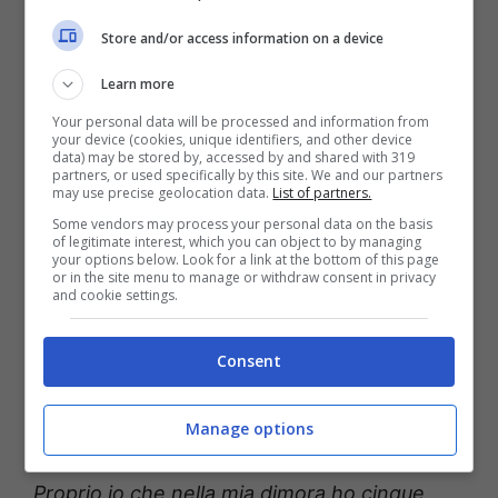
Durante la lunga intervista che la
Contessa
Store and/or access information on a device
De Blanck
ha rilasciato al settimanale Chi,
Learn more
inoltre, ha avuto modo di parlare anche di
Your personal data will be processed and information from
your device (cookies, unique identifiers, and other device
una black list che la figlia Giada ha aggiornato
data) may be stored by, accessed by and shared with 319
partners, or used specifically by this site. We and our partners
per lei e nella quale scriveva i nomi di tutti
may use precise geolocation data.
List of partners.
coloro che hanno parlato male della donna
Some vendors may process your personal data on the basis
of legitimate interest, which you can object to by managing
durante l’esperienza al Grande Fratello Vip, e
your options below. Look for a link at the bottom of this page
or in the site menu to manage or withdraw consent in privacy
con le quali discuterà dei fai nelle sedi
and cookie settings.
opportune.
Consent
Patrizia De Blanck
, dunque, durante
l’intervista sfogo con la rivista, molto
Manage options
arrabbiata, continua dicendo: “
Roba da pazzi.
Proprio io che nella mia dimora ho cinque