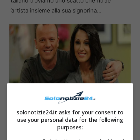
italiano troviamo uno scatto che ritrae
l’artista insieme alla sua signorina…
solonotizie24.it asks for your consent to
Gigi-DAlessio-solonotizie 24
use your personal data for the following
purposes: