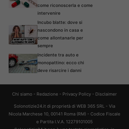
come riconoscerla e come
intervenire
Incubo blatte: dove si
nascondono in casa e
come allontanarle per
sempre
Incidente tra auto e
monopattino: ecco chi
deve risarcire i danni
Chi siamo
-
Redazione
-
Privacy Policy
-
Disclaimer
Solonotizie24.it di proprietà di WEB 365 SRL - Via
Nicola Marchese 10, 00141 Roma (RM) - Codice Fiscale
e Partita I.V.A. 12279101005