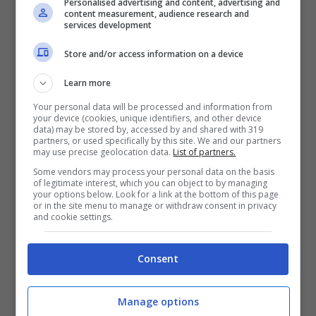
Personalised advertising and content, advertising and
content measurement, audience research and
services development
Store and/or access information on a device
Learn more
Your personal data will be processed and information from
your device (cookies, unique identifiers, and other device
data) may be stored by, accessed by and shared with 319
partners, or used specifically by this site. We and our partners
may use precise geolocation data.
List of partners.
La donna del cuore per Gigi
Some vendors may process your personal data on the basis
D’Alessio
of legitimate interest, which you can object to by managing
your options below. Look for a link at the bottom of this page
or in the site menu to manage or withdraw consent in privacy
and cookie settings.
Come abbiamo avuto modo di spiegare,
Gigi
D’Alessio
a seguito dell’addio ad Anna
Consent
Tatangelo ha concentrato tutto il suo tempo
nella realizzazione dei nuovi progetti
Manage options