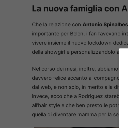
La nuova famiglia con 
Che la relazione con
Antonio Spinalbe
importante per Belen, i fan l’avevano in
vivere insieme il nuovo lockdown dedica
della showgirl e personalizzandolo a mo
Nel corso dei mesi, inoltre, abbiamo a
davvero felice accanto al compagno, ign
dal web, e non solo, in merito alla diffe
invece, ecco che a Rodriguez starebbe
all’hair style e che ben presto le potre
quella di diventare mamma per la secon