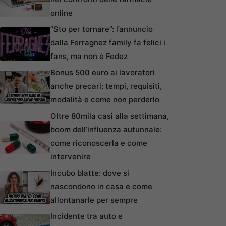
online
“Sto per tornare”: l’annuncio
dalla Ferragnez family fa felici i
fans, ma non è Fedez
Bonus 500 euro ai lavoratori
anche precari: tempi, requisiti,
modalità e come non perderlo
Oltre 80mila casi alla settimana,
boom dell’influenza autunnale:
come riconoscerla e come
intervenire
Incubo blatte: dove si
nascondono in casa e come
allontanarle per sempre
Incidente tra auto e