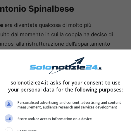
Antonio Spinalbese
se
era diventata qualcosa di molto più
tuito dal momento in cui la coppia ha deciso di
ndosi alla ristrutturazione dell’appartamento
do loro.
vuto modo di vedere come Belen Rodriguez fosse
orando ogni tipo di critica che le è stata mossa
solonotizie24.it asks for your consent to use
your personal data for the following purposes:
renza di età tra la showgirl e Spinalbese. Adesso,
 già vivendo un nuovo sogno d’amore accanto
Personalised advertising and content, advertising and content
measurement, audience research and services development
bbe donare un’altra grandissima gioia, ovvero
da volta.
Store and/or access information on a device