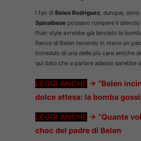
I fan di
Belen Rodriguez
, dunque, sono 
Spinalbese
possano rompere il silenzio 
l’hair style avrebbe già lanciato la bom
fianco di Belen tenendo in mano un pai
incredulo di una delle più care amiche de
qui dato che a parlare adesso sarebbe st
LEGGI ANCHE
->
“Belen incin
dolce attesa: la bomba goss
LEGGI ANCHE
->
“Quante volt
choc del padre di Belen