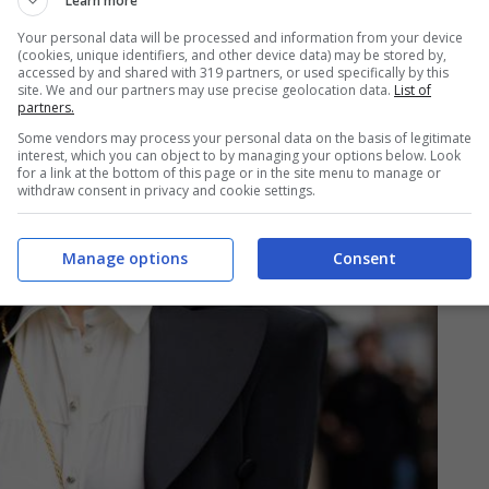
Learn more
Your personal data will be processed and information from your device
(cookies, unique identifiers, and other device data) may be stored by,
accessed by and shared with 319 partners, or used specifically by this
site. We and our partners may use precise geolocation data.
List of
partners.
Some vendors may process your personal data on the basis of legitimate
interest, which you can object to by managing your options below. Look
for a link at the bottom of this page or in the site menu to manage or
withdraw consent in privacy and cookie settings.
Manage options
Consent