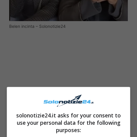
Belen incinta – Solonotizie24
solonotizie24.it asks for your consent to
use your personal data for the following
In queste settimane, dunque, abbiamo avuto
purposes:
modo di vedere
Belen Rodriguez
davvero al