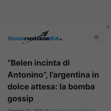
Vai
al
MENU
contenuto
“Belen incinta di
Antonino”, l’argentina in
dolce attesa: la bomba
gossip
Gennaio 13, 2021
di
Francesca Guglielmino