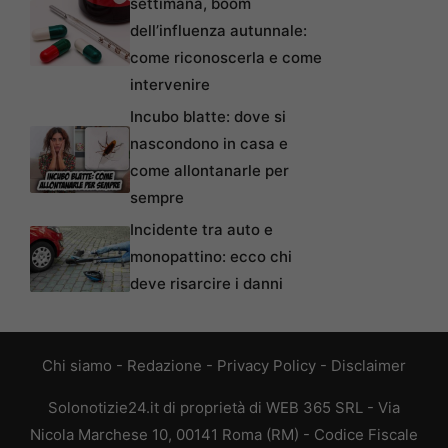
settimana, boom
dell’influenza autunnale:
come riconoscerla e come
intervenire
Incubo blatte: dove si
nascondono in casa e
come allontanarle per
sempre
Incidente tra auto e
monopattino: ecco chi
deve risarcire i danni
Chi siamo
-
Redazione
-
Privacy Policy
-
Disclaimer
Solonotizie24.it di proprietà di WEB 365 SRL - Via
Nicola Marchese 10, 00141 Roma (RM) - Codice Fiscale