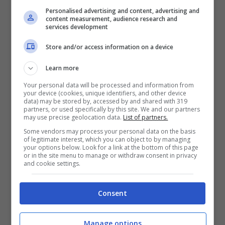
settimo cielo insieme ad
Antonio Spinalbese
,
Personalised advertising and content, advertising and
content measurement, audience research and
avvolti da un grandissimo amore che, ben
services development
presto, potrebbe avere anche un nuovo volto
Store and/or access information on a device
dato che la showgirl sarebbe in attesa di un
Learn more
bambino.
Your personal data will be processed and information from
your device (cookies, unique identifiers, and other device
data) may be stored by, accessed by and shared with 319
Belen incinta: mamma bis
partners, or used specifically by this site. We and our partners
may use precise geolocation data.
List of partners.
Some vendors may process your personal data on the basis
Ebbene sì, questo è il gossip lanciato nel
of legitimate interest, which you can object to by managing
your options below. Look for a link at the bottom of this page
corso delle ultime ore dal magazine di
or in the site menu to manage or withdraw consent in privacy
and cookie settings.
Novella
2000
arrivato oggi in edicola.
Nell’articolo pubblicato del settimanale,
Consent
infatti, in merito alla gravidanza di Belen è
possibile leggere: “
Figlio di un colpo di testa.
Manage options