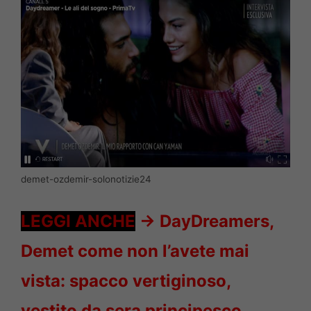
demet-ozdemir-solonotizie24
LEGGI ANCHE
->
DayDreamers,
Demet come non l’avete mai
vista: spacco vertiginoso,
vestito da sera principesco