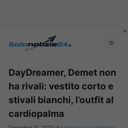
Vai
al
MENU
contenuto
DayDreamer, Demet non
ha rivali: vestito corto e
stivali bianchi, l’outfit al
cardiopalma
Dicembre 31, 2020
di
Francesca Guglielmino