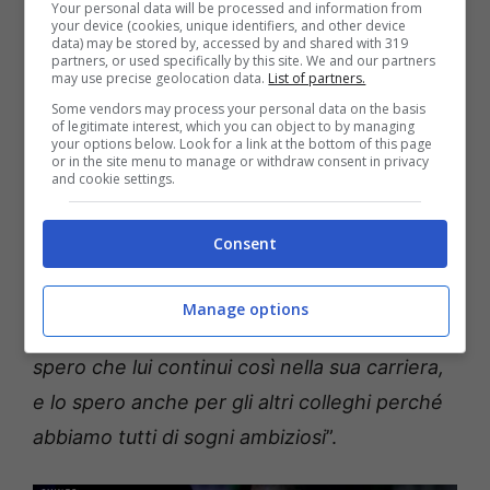
Your personal data will be processed and information from
per l’attrice è il presunto flirt con Can Yaman,
your device (cookies, unique identifiers, and other device
data) may be stored by, accessed by and shared with 319
tra di loro c’è un del tenero fuori dal set?
partners, or used specifically by this site. We and our partners
may use precise geolocation data.
List of partners.
Questa è una delle domande che sempre più
Some vendors may process your personal data on the basis
spesso si sono posti i fan della serie in onda
of legitimate interest, which you can object to by managing
your options below. Look for a link at the bottom of this page
su Canale 5, e alla quale ha risposto
Demet
or in the site menu to manage or withdraw consent in privacy
and cookie settings.
Ozdemir
durante l’intervista rilasciata a
Verissimo: “
Abbiamo un ottimo rapporto.
Consent
Abbiamo avuto un periodo in cui appunto
recitato insieme. È stato un bel viaggio quello
Manage options
che abbiamo fatto insieme per venire qui, e
spero che lui continui così nella sua carriera,
e lo spero anche per gli altri colleghi perché
abbiamo tutti di sogni ambiziosi
”.