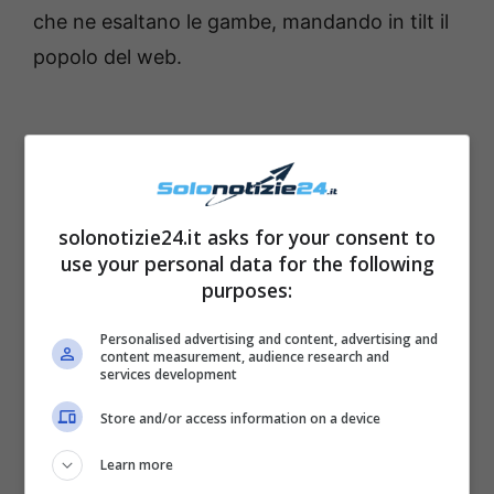
che ne esaltano le gambe, mandando in tilt il
popolo del web.
solonotizie24.it asks for your consent to
use your personal data for the following
purposes:
Personalised advertising and content, advertising and
content measurement, audience research and
services development
La verità su Can Yaman
Store and/or access information on a device
Learn more
A tenere banco da mesi nel mondo del gossip