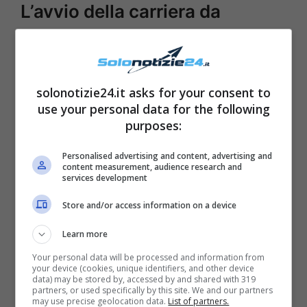
L’avvio della carriera da
avvocato
solonotizie24.it asks for your consent to
use your personal data for the following
purposes:
Personalised advertising and content, advertising and
content measurement, audience research and
services development
Store and/or access information on a device
Learn more
Una volta conseguita la laurea, diventando
Your personal data will be processed and information from
your device (cookies, unique identifiers, and other device
così dottore in legge,
Can Yaman decide di
data) may be stored by, accessed by and shared with 319
partners, or used specifically by this site. We and our partners
rimanere in America e avviare così la sua
may use precise geolocation data.
List of partners.