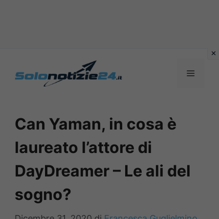
Vai
al
MENU
contenuto
Can Yaman, in cosa è
laureato l’attore di
DayDreamer – Le ali del
sogno?
Dicembre 31, 2020
di
Francesca Guglielmino