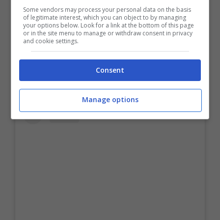
carriera da legale
, per poi rendersi conto che
Some vendors may process your personal data on the basis
of legitimate interest, which you can object to by managing
non era quello che desiderava davvero per lui
your options below. Look for a link at the bottom of this page
or in the site menu to manage or withdraw consent in privacy
nel futuro.
and cookie settings.
Consent
Manage options