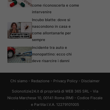
come riconoscerla e come
intervenire
Incubo blatte: dove si
nascondono in casa e
come allontanarle per
sempre
Incidente tra auto e
monopattino: ecco chi
deve risarcire i danni
Chi siamo
-
Redazione
-
Privacy Policy
-
Disclaimer
Solonotizie24.it di proprietà di WEB 365 SRL - Via
Nicola Marchese 10, 00141 Roma (RM) - Codice Fiscale
e Partita I.V.A. 12279101005