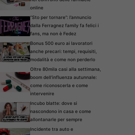
online
“Sto per tornare”: l’annuncio
dalla Ferragnez family fa felici i
fans, ma non è Fedez
Bonus 500 euro ai lavoratori
anche precari: tempi, requisiti,
modalità e come non perderlo
Oltre 80mila casi alla settimana,
boom dell’influenza autunnale:
come riconoscerla e come
intervenire
Incubo blatte: dove si
nascondono in casa e come
allontanarle per sempre
Incidente tra auto e