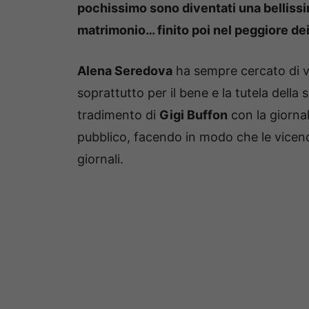
pochissimo sono diventati una bellissi
matrimonio… finito poi nel peggiore de
Alena Seredova
ha sempre cercato di viv
soprattutto per il bene e la tutela della s
tradimento di
Gigi Buffon
con la giorna
pubblico, facendo in modo che le vicend
giornali.