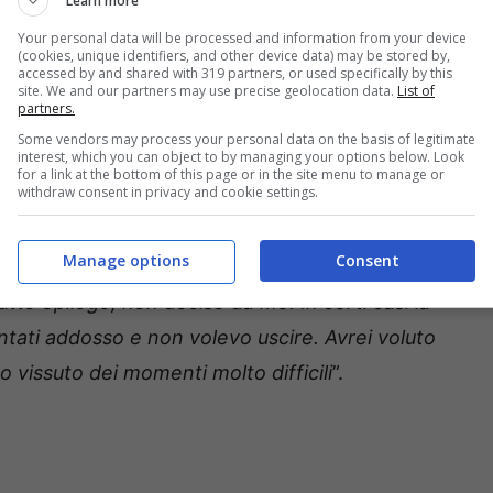
Learn more
Your personal data will be processed and information from your device
(cookies, unique identifiers, and other device data) may be stored by,
accessed by and shared with 319 partners, or used specifically by this
 profonda delusione e amarezza in merito al
site. We and our partners may use precise geolocation data.
List of
partners.
e di rivelare alla stampa come ha scoperto il
Some vendors may process your personal data on the basis of legitimate
interest, which you can object to by managing your options below. Look
a la penultima a scoprire il tradimento e l’ho
for a link at the bottom of this page or in the site menu to manage or
withdraw consent in privacy and cookie settings.
coprirlo è stato il mio babbo, bisogna essere
reso fuoco e il mio unico pensiero fosse quello
Manage options
Consent
odella, inoltre, in merito alla fine del suo
utto epilogo, non deciso da me. In certi casi la
untati addosso e non volevo uscire. Avrei voluto
 vissuto dei momenti molto difficili
”.