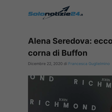
Vai
al
contenuto
Alena Seredova: ecco
corna di Buffon
Dicembre 22, 2020
di
Francesca Guglielmino