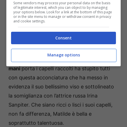
Some vendors may process your personal data on the basis
of legitimate interest, which you can object to by managing
your options below. Look for a link at the bottom of this page
or in the site menu to manage or withdraw consent in privacy
and cookie settings.
Consent
Manage options
Matilde Gioli che nella fiction
Doc-Nella tue
mani
porta i capelli raccolti ha stupito tutti
con questa acconciatura che ha messo in
evidenza il suo bellissimo viso e sottolineato
la somiglianza con l’attrice russa Irina
Sanpiter. Che siano ricci o lisci i suoi capelli,
non fa differenza, Matilde è bella e
soprattutto talentuosa.