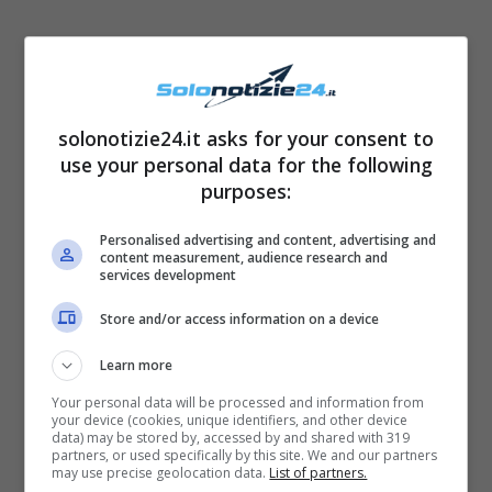
L’attrice ha postato uno scatto sul suo profilo
Instagram e subito i suoi followers hanno
solonotizie24.it asks for your consent to
use your personal data for the following
notato una somiglianza impressionante con
purposes:
“Magda di bianco rosso e verdone” come le
ha scritto un fan. La bellissima Matilde
Personalised advertising and content, advertising and
content measurement, audience research and
somiglia molto all’attrice
Irina Sanpite
r
services development
celebre per aver interpretato la moglie di
Store and/or access information on a device
Furio, famoso personaggio creato e portato
Learn more
in scena da
Carlo Verdone
nel film :
“Bianco,
Your personal data will be processed and information from
rosso e Verdone”
del 1981.
your device (cookies, unique identifiers, and other device
data) may be stored by, accessed by and shared with 319
partners, or used specifically by this site. We and our partners
may use precise geolocation data.
List of partners.