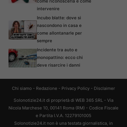
come riconoscerla e come
intervenire
Incubo blatte: dove si
nascondono in casa e
come allontanarle per
sempre
Incidente tra auto e
monopattino: ecco chi
deve risarcire i danni
Chi siamo
-
Redazione
-
Privacy Policy
-
Disclaimer
Solonotizie24.it di proprietà di WEB 365 SRL - Via
Nicola Marchese 10, 00141 Roma (RM) - Codice Fiscale
e Partita I.V.A. 12279101005
Solonotizie24.it non è una testata giornalistica, in