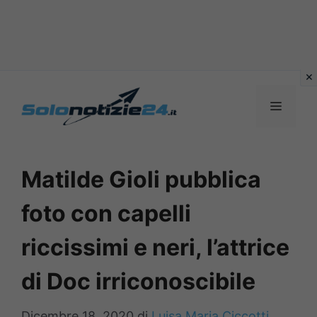
Vai
al
MENU
contenuto
Matilde Gioli pubblica
foto con capelli
riccissimi e neri, l’attrice
di Doc irriconoscibile
Dicembre 18, 2020
di
Luisa Maria Ciccotti