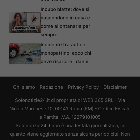
Incubo blatte: dove si
nascondono in casa e
come allontanarle per
sempre
Incidente tra auto e
monopattino: ecco chi
deve risarcire i danni
Chi siamo
-
Redazione
-
Privacy Policy
-
Disclaimer
Solonotizie24.it di proprietà di WEB 365 SRL - Via
Nicola Marchese 10, 00141 Roma (RM) - Codice Fiscale
e Partita I.V.A. 12279101005
Solonotizie24.it non è una testata giornalistica, in
quanto viene aggiornato senza alcuna periodicità. Non