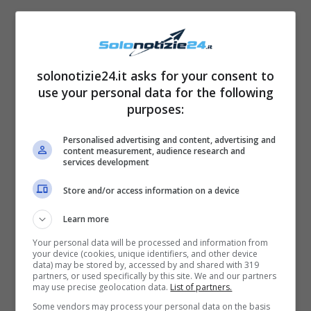
solonotizie24.it asks for your consent to
use your personal data for the following
purposes:
Personalised advertising and content, advertising and
content measurement, audience research and
services development
Store and/or access information on a device
Intanto a
piazza Cavour,
dall’altra parte del
Tevere, un corteo con un centinaio di
Learn more
persone sfila per via Cicerone. Bandiere
Your personal data will be processed and information from
your device (cookies, unique identifiers, and other device
italiane che sventolano e slogan contro il
data) may be stored by, accessed by and shared with 319
partners, or used specifically by this site. We and our partners
Presidente Conte. Ingente la presenza della
may use precise geolocation data.
List of partners.
polizia: camionette e agenti in tenuta
Some vendors may process your personal data on the basis