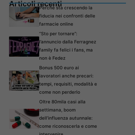
Articoli recenti
Perché sta crescendo la
fiducia nei confronti delle
farmacie online
“Sto per tornare”:
l’annuncio dalla Ferragnez
family fa felici i fans, ma
non è Fedez
Bonus 500 euro ai
lavoratori anche precari:
tempi, requisiti, modalità e
come non perderlo
Oltre 80mila casi alla
settimana, boom
dell’influenza autunnale:
come riconoscerla e come
intervenire