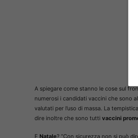
A spiegare come stanno le cose sul fronte
numerosi i candidati vaccini che sono al
valutati per l’uso di massa. La tempistica
dire inoltre che sono tutti
vaccini prome
E
Natale
? “Con sicurezza non si può dir