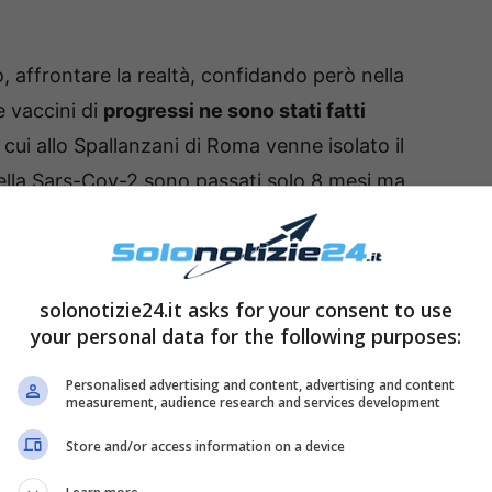
 affrontare la realtà, confidando però nella
e vaccini di
progressi ne sono stati fatti
 cui allo Spallanzani di Roma venne isolato il
lla Sars-Cov-2 sono passati solo 8 mesi ma
tale: è possibile
solonotizie24.it asks for your consent to use
your personal data for the following purposes:
renza stampa di presentazione del nuovo DPCM
sere già distribuite le prime dosi di vaccino alla
Personalised advertising and content, advertising and content
measurement, audience research and services development
eso immediatamente meno amaro l’insieme delle
Store and/or access information on a device
un sopracciglio: è davvero possibile?