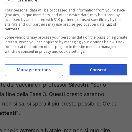
Learn more
Your personal data will be processed and information from your device
(cookies, unique identifiers, and other device data) may be stored by,
accessed by and shared with 319 partners, or used specifically by this
site. We and our partners may use precise geolocation data.
List of
partners.
Some vendors may process your personal data on the basis of legitimate
interest, which you can object to by managing your options below. Look
for a link at the bottom of this page or in the site menu to manage or
withdraw consent in privacy and cookie settings.
Manage options
Consent
 dei vaccini è il professor Silvestri. “Sono
la fine della Fase 3. Questi presto saranno
 non si sa, si spera il più presto possibile. C’è da
ttenti”
.
e che lo avremo a Natale, ma non si può dire