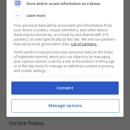
Le previsioni stagionali per il prossimo
Store and/or access information on a device
inverno indicano un generale aumento
Learn more
termico di 1/2 gradi per tutti i mesi e
Your personal data will be processed and information from
your device (cookies, unique identifiers, and other device
concentrano in poche settimane i possibili
data) may be stored by, accessed by and shared with 319
partners, or used specifically by this site. We and our partners
eventi freddi.
may use precise geolocation data.
List of partners.
Some vendors may process your personal data on the basis
of legitimate interest, which you can object to by managing
Ma andiamo con ordine.
Dicembre
sarà un
your options below. Look for a link at the bottom of this page
or in the site menu to manage or withdraw consent in privacy
mese piuttosto mite con temperature
and cookie settings.
leggermente più alte della media, povero di
precipitazioni e con nevicate solo in quota.
Consent
Niente bianco natale dunque. Stesso copione
per
gennaio
con la possibilità che a metà
Manage options
mese o verso la fine arrivi l’aria gelida del
Vortice Polare.