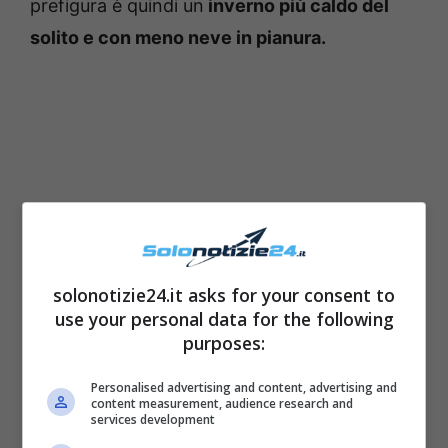
prefigura è quindi un
inverno più caldo del
solito e con meno neve in pianura.
solonotizie24.it asks for your consent to
use your personal data for the following
purposes:
Previsioni meteo inverno
Personalised advertising and content, advertising and
2020/21 in Italia
content measurement, audience research and
services development