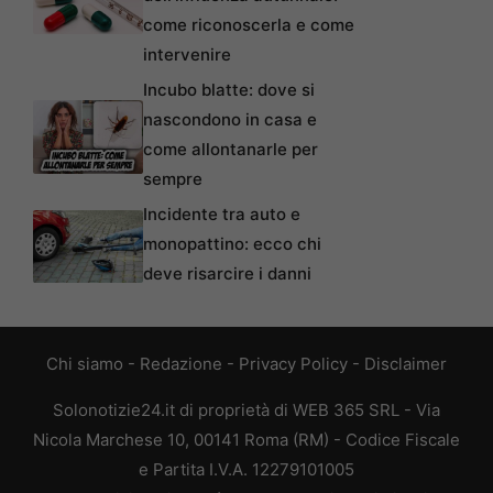
come riconoscerla e come
intervenire
Incubo blatte: dove si
nascondono in casa e
come allontanarle per
sempre
Incidente tra auto e
monopattino: ecco chi
deve risarcire i danni
Chi siamo
-
Redazione
-
Privacy Policy
-
Disclaimer
Solonotizie24.it di proprietà di WEB 365 SRL - Via
Nicola Marchese 10, 00141 Roma (RM) - Codice Fiscale
e Partita I.V.A. 12279101005