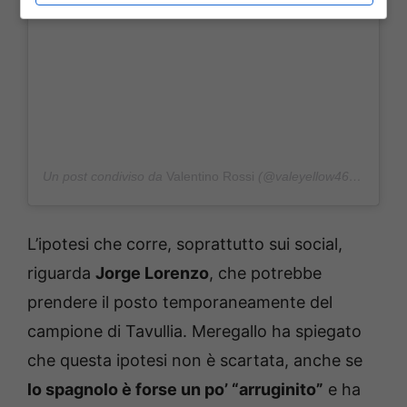
Un post condiviso da
Valentino Rossi
(@valeyellow46) in data:
L’ipotesi che corre, soprattutto sui social,
riguarda
Jorge Lorenzo
, che potrebbe
prendere il posto temporaneamente del
campione di Tavullia. Meregallo ha spiegato
che questa ipotesi non è scartata, anche se
lo spagnolo è forse un po’ “arruginito”
e ha