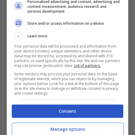
Personalised advertising and content, advertising and
content measurement, audience research and
services development
Store and/or access information on a device
Learn more
Your personal data will be processed and information from
your device (cookies, unique identifiers, and other device
data) may be stored by, accessed by and shared with 319
partners, or used specifically by this site. We and our partners
may use precise geolocation data.
List of partners.
Some vendors may process your personal data on the basis
of legitimate interest, which you can object to by managing
your options below. Look for a link at the bottom of this page
or in the site menu to manage or withdraw consent in privacy
Le Mans circuit,France Saturday,official practice ????
and cookie settings.
@falex79 @gigisoldano
Consent
Manage options