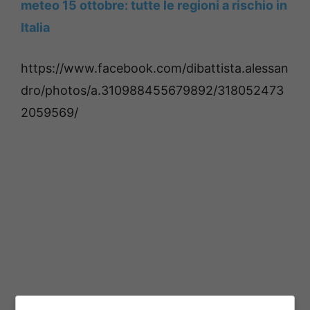
meteo 15 ottobre: ​​tutte le regioni a rischio in
Italia
https://www.facebook.com/dibattista.alessan
dro/photos/a.310988455679892/318052473
2059569/