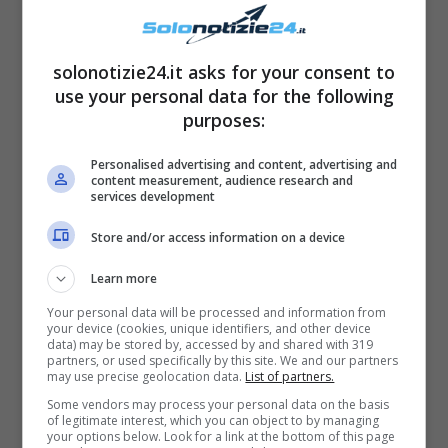
Si tratta di un vero e proprio ritorno alle
origini di Di Battista, che in Puglia ha
solonotizie24.it asks for your consent to
use your personal data for the following
sostenuto la candidata
Laricchia
contro
purposes:
Emiliano, candidato del PD.
‘Dibba’ si è detto
c
ontrario ad alleanze
Personalised advertising and content, advertising and
con altri partiti e
content measurement, audience research and
propone la candidatura del Movimento 5
services development
Stelle
da solo
alle elezioni del 2023.
Store and/or access information on a device
Learn more
Ha posto molta attenzione anche al discorso
Your personal data will be processed and information from
ambientalista
, da sempre un suo pallino,
your device (cookies, unique identifiers, and other device
data) may be stored by, accessed by and shared with 319
secondo lui dimenticato dal
‘nuovo’
partners, or used specifically by this site. We and our partners
may use precise geolocation data.
List of partners.
movimento.
Tra i punti c’è il secco
no al MES
Some vendors may process your personal data on the basis
e lo stop alle opere inutili.
of legitimate interest, which you can object to by managing
your options below. Look for a link at the bottom of this page