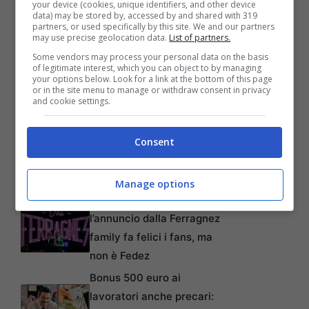
your device (cookies, unique identifiers, and other device
data) may be stored by, accessed by and shared with 319
partners, or used specifically by this site. We and our partners
may use precise geolocation data.
List of partners.
Some vendors may process your personal data on the basis
of legitimate interest, which you can object to by managing
your options below. Look for a link at the bottom of this page
or in the site menu to manage or withdraw consent in privacy
and cookie settings.
Articoli recenti
Perché sta crescendo la
Consent
fiducia nei confronti delle
farmacie online
Manage options
“Sto per tornare”:
l’annuncio dalla Ferragnez
family fa felici i fans, ma
non è Fedez
Bonus 500 euro ai
lavoratori anche precari: