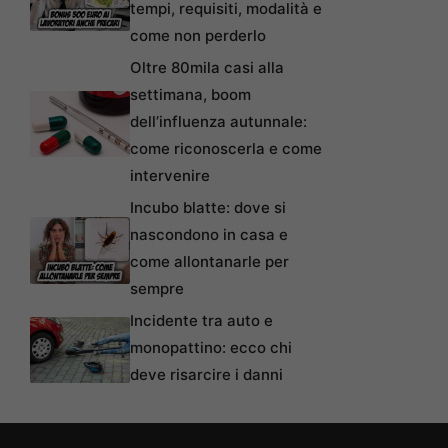
tempi, requisiti, modalità e
come non perderlo
Oltre 80mila casi alla
settimana, boom
dell’influenza autunnale:
come riconoscerla e come
intervenire
Incubo blatte: dove si
nascondono in casa e
come allontanarle per
sempre
Incidente tra auto e
monopattino: ecco chi
deve risarcire i danni