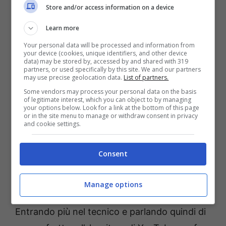
Store and/or access information on a device
persone decidano di fermarsi e guardare ciò a
Learn more
cui avete pensato.
Your personal data will be processed and information from
your device (cookies, unique identifiers, and other device
data) may be stored by, accessed by and shared with 319
partners, or used specifically by this site. We and our partners
may use precise geolocation data.
List of partners.
Some vendors may process your personal data on the basis
of legitimate interest, which you can object to by managing
your options below. Look for a link at the bottom of this page
or in the site menu to manage or withdraw consent in privacy
and cookie settings.
Consent
Le due metriche fondamentali dell’algoritmo di YouTube –
Manage options
SoloNotizie24.it
Entrando più nel tecnico e parlando quindi di