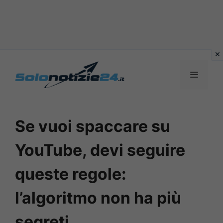
Vai
al
MENU
contenuto
Se vuoi spaccare su
YouTube, devi seguire
queste regole:
l’algoritmo non ha più
segreti