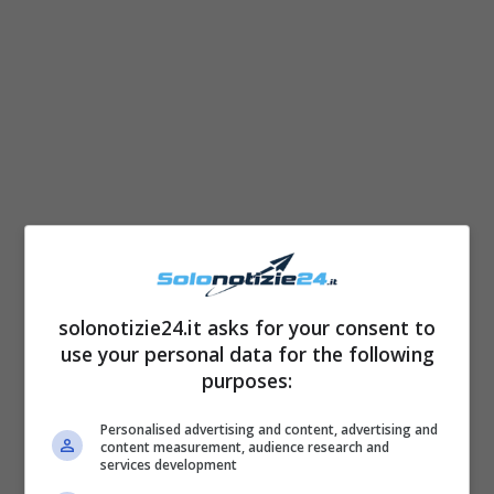
Se volete diventare degli YouTuber affermati,
ci sono alcune cose che dovete sapere
per
poter sfruttare al meglio l’algoritmo della
solonotizie24.it asks for your consent to
piattaforma
e far andare i vostri contenuti
use your personal data for the following
purposes:
virali. A partire ovviamente dalla qualità del
video stesso, che deve essere incline alle
Personalised advertising and content, advertising and
content measurement, audience research and
ultime tendenze e dare quel qualcosa in più
services development
rispetto alla concorrenza per far sì che le