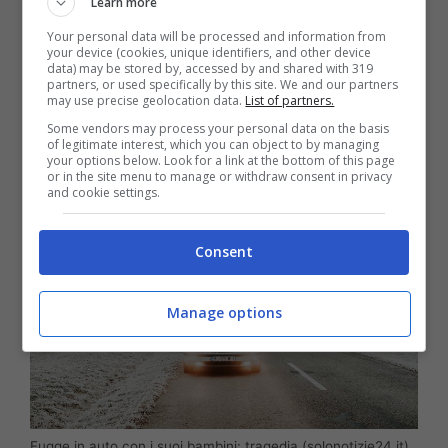
Learn more
svegliandosi e capendo la sorte di suo fratello
Your personal data will be processed and information from
your device (cookies, unique identifiers, and other device
e di sua mamma, aveva bussato a una casa
data) may be stored by, accessed by and shared with 319
partners, or used specifically by this site. We and our partners
della zona
dicendo che la sua famiglia era
may use precise geolocation data.
List of partners.
morta
in un campo.
Some vendors may process your personal data on the basis
of legitimate interest, which you can object to by managing
your options below. Look for a link at the bottom of this page
or in the site menu to manage or withdraw consent in privacy
and cookie settings.
Consent
Manage options
Fugge in auto con i suoi bambini: tragedia (solonotizie24.it)