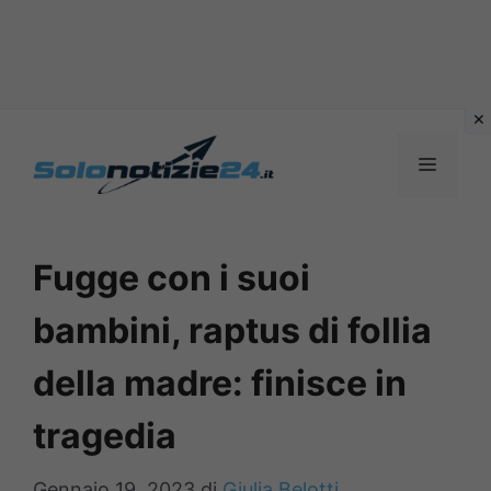
Vai
al
MENU
contenuto
Fugge con i suoi
bambini, raptus di follia
della madre: finisce in
tragedia
Gennaio 19, 2023
di
Giulia Belotti