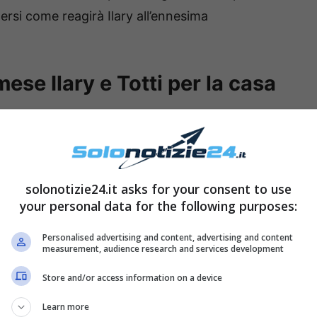
dersi come reagirà Ilary all’ennesima
se Ilary e Totti per la casa
solonotizie24.it asks for your consent to use
your personal data for the following purposes:
Personalised advertising and content, advertising and content
measurement, audience research and services development
Store and/or access information on a device
Learn more
y e Totti avevano un tenore di vita molto alto
e