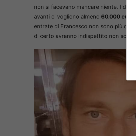
non si facevano mancare niente. I due v
avanti ci vogliono almeno
60.000 euro a
entrate di Francesco non sono più quelle
di certo avranno indispettito non solo l