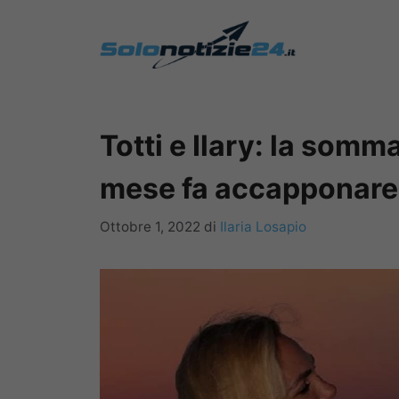
Vai
al
contenuto
Totti e Ilary: la som
mese fa accapponare 
Ottobre 1, 2022
di
Ilaria Losapio