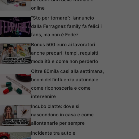
online
“Sto per tornare”: l’annuncio
dalla Ferragnez family fa felici i
fans, ma non è Fedez
Bonus 500 euro ai lavoratori
anche precari: tempi, requisiti,
modalità e come non perderlo
Oltre 80mila casi alla settimana,
boom dell’influenza autunnale:
come riconoscerla e come
intervenire
Incubo blatte: dove si
nascondono in casa e come
allontanarle per sempre
Incidente tra auto e