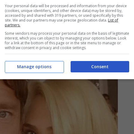
Your personal data will be processed and information from your device
ivevano in “una villa pazzesca. Per mandarla
(cookies, unique identifiers, and other device data) may be stored by,
accessed by and shared with 319 partners, or used specifically by this
l mese fra personale di servizio e bollette
. E le
site. We and our partners may use precise geolocation data.
List of
partners.
 di una volta”. Dichiarazioni molto private che
Some vendors may process your personal data on the basis of legitimate
a Blasi ma anche lo stesso Francesco Totti.
interest, which you can object to by managing your options below. Look
for a link at the bottom of this page or in the site menu to manage or
withdraw consent in privacy and cookie settings.
Manage options
Consent