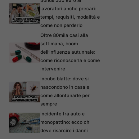
Bonus 500 euro ai
lavoratori anche precari:
tempi, requisiti, modalità e
come non perderlo
Oltre 80mila casi alla
settimana, boom
dell’influenza autunnale:
come riconoscerla e come
intervenire
Incubo blatte: dove si
nascondono in casa e
come allontanarle per
sempre
Incidente tra auto e
monopattino: ecco chi
deve risarcire i danni