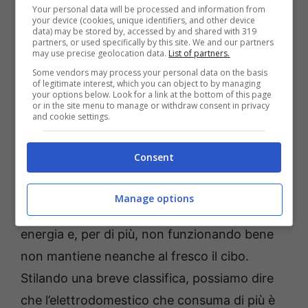
Your personal data will be processed and information from
your device (cookies, unique identifiers, and other device
data) may be stored by, accessed by and shared with 319
partners, or used specifically by this site. We and our partners
may use precise geolocation data.
List of partners.
Some vendors may process your personal data on the basis
Inoltre, dovrete fare attenzione al fatto che il
of legitimate interest, which you can object to by managing
your options below. Look for a link at the bottom of this page
vostro gestore di energia elettrica sia quello
or in the site menu to manage or withdraw consent in privacy
and cookie settings.
con le tariffe più convenienti. A questo non
rimane altro che cercare di capire se i vostri
Consent
elettrodomestici siano a basso consumo, e
soprattutto perfettamente funzionati. Un
Manage options
frigo rotto, infatti, consuma tantissima
energia e, per di più, non funzionando bene
non mantiene neanche al fresco il cibo.
Stilando una breve classifica, possiamo dire
che l’elettrodomestico che consuma di più è