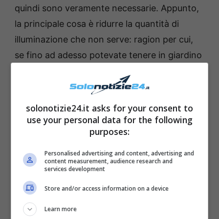
quindi sono veramente necessarie. Appunto,
la principale cosa è ridurre la quantità di
illuminazione che non serve: ragion per cui,
se fino ad adesso potevate tenere in giardino
le luci accese anche la notte per avere una
buna illuminazione così come all’ingresso,
adesso forse potete gestire con più
solonotizie24.it asks for your consent to
parsimonia anche queste.
use your personal data for the following
purposes:
Personalised advertising and content, advertising and
content measurement, audience research and
services development
Store and/or access information on a device
Learn more