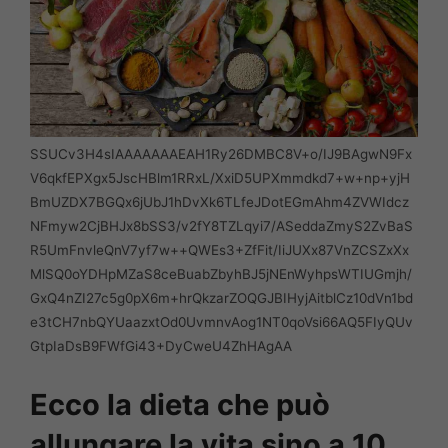
SSUCv3H4sIAAAAAAAEAH1Ry26DMBC8V+o/IJ9BAgwN9Fx
V6qkfEPXgx5JscHBlm1RRxL/XxiD5UPXmmdkd7+w+np+yjH
BmUZDX7BGQx6jUbJ1hDvXk6TLfeJDotEGmAhm4ZVWIdcz
NFmyw2CjBHJx8bSS3/v2fY8TZLqyi7/ASeddaZmyS2ZvBaS
R5UmFnvleQnV7yf7w++QWEs3+ZfFit/IiJUXx87VnZCSZxXx
MlSQ0oYDHpMZaS8ceBuabZbyhBJ5jNEnWyhpsWTIUGmjh/
GxQ4nZI27c5g0pX6m+hrQkzarZOQGJBIHyjAitblCz10dVn1bd
e3tCH7nbQYUaazxtOd0UvmnvAog1NT0qoVsi66AQ5FIyQUv
GtpIaDsB9FWfGi43+DyCweU4ZhHAgAA
Ecco la dieta che può
allungare la vita sino a 10