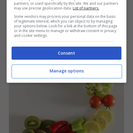
partners, or used specifically by this site. We and our partners
may use precise geolocation data.
List of partners.
Some vendors may process your personal data on the basis
of legitimate interest, which you can object to by managing
your options below. Look for a link at the bottom of this page
or in the site menu to manage or withdraw consent in privacy
and cookie settings.
Consent
Manage options