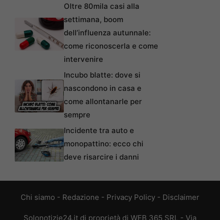
Oltre 80mila casi alla
settimana, boom
dell’influenza autunnale:
come riconoscerla e come
intervenire
Incubo blatte: dove si
nascondono in casa e
come allontanarle per
sempre
Incidente tra auto e
monopattino: ecco chi
deve risarcire i danni
Chi siamo
-
Redazione
-
Privacy Policy
-
Disclaimer
Solonotizie24.it di proprietà di WEB 365 SRL - Via