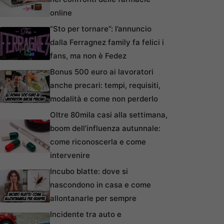
online
“Sto per tornare”: l’annuncio
dalla Ferragnez family fa felici i
fans, ma non è Fedez
Bonus 500 euro ai lavoratori
anche precari: tempi, requisiti,
modalità e come non perderlo
Oltre 80mila casi alla settimana,
boom dell’influenza autunnale:
come riconoscerla e come
intervenire
Incubo blatte: dove si
nascondono in casa e come
allontanarle per sempre
Incidente tra auto e