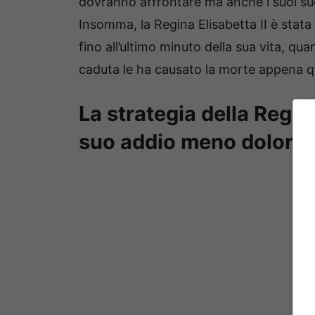
dovranno affrontare ma anche i suoi sudd
Insomma, la Regina Elisabetta II è stat
fino all’ultimo minuto della sua vita, qu
caduta le ha causato la morte appena qu
La strategia della Regin
suo addio meno doloroso