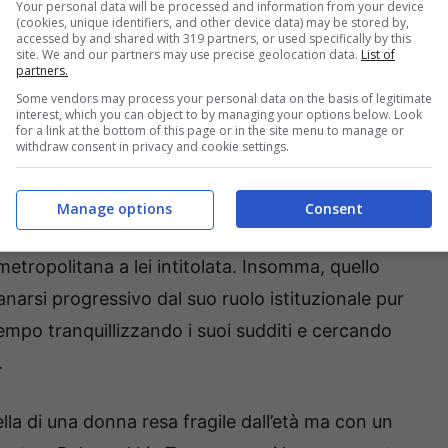
Your personal data will be processed and information from your device
(cookies, unique identifiers, and other device data) may be stored by,
accessed by and shared with 319 partners, or used specifically by this
site. We and our partners may use precise geolocation data.
List of
partners.
to questo giorno sarebbe arrivato, e così è
Some vendors may process your personal data on the basis of legitimate
si è spenta nella sua residenza scozzese a
interest, which you can object to by managing your options below. Look
for a link at the bottom of this page or in the site menu to manage or
 il figlio oggi Re Carlo III. A ripensare bene al
withdraw consent in privacy and cookie settings.
 pensare che proprio dal 9 maggio che la Regina
e al nipote William il compito di presenziare alla
Manage options
Consent
 poi apparire lei in prima persona alla cerimonia
metropolitana a lei intitolata. Insomma, quello
anarsi progressivo dal suo ruolo istituzionale pur
mpo tranquillizzando i suoi sudditi e cercando
.
lla di una donna resa fragile dall’età ma con un