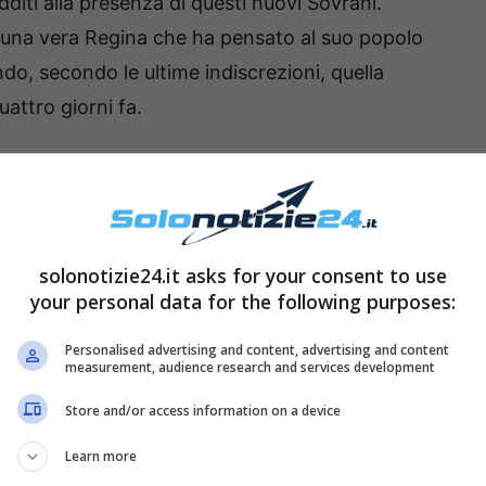
iti alla presenza di questi nuovi Sovrani.
a una vera Regina che ha pensato al suo popolo
ando, secondo le ultime indiscrezioni, quella
attro giorni fa.
a Elisabetta per rendere il
 possibile per il suo popolo
solonotizie24.it asks for your consent to use
your personal data for the following purposes:
Personalised advertising and content, advertising and content
measurement, audience research and services development
Store and/or access information on a device
Learn more