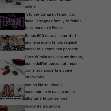
online
“Sto per tornare”: l’annuncio
dalla Ferragnez family fa felici i
fans, ma non è Fedez
Bonus 500 euro ai lavoratori
anche precari: tempi, requisiti,
modalità e come non perderlo
Oltre 80mila casi alla settimana,
boom dell’influenza autunnale:
come riconoscerla e come
intervenire
Incubo blatte: dove si
nascondono in casa e come
allontanarle per sempre
Incidente tra auto e