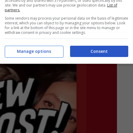
accessed by and shared with 319 partners, or used specifically by this
site. We and our partners may use precise geolocation data.
List of
partners.
Some vendors may process your personal data on the basis of legitimate
interest, which you can object to by managing your options below. Look
for a link at the bottom of this page or in the site menu to manage or
withdraw consent in privacy and cookie settings.
Manage options
Consent