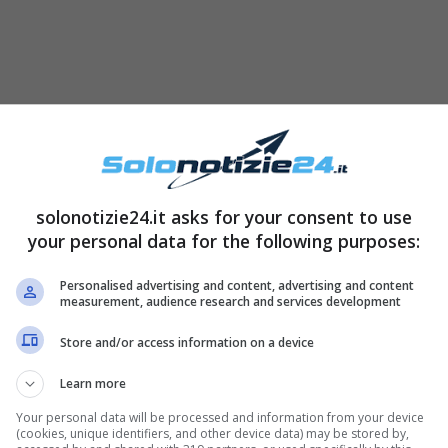
 Marrone nelle sue storie Instagram, la
a alla cantante e conduttrice Francesca
solonotizie24.it asks for your consent to use
iato la prima intervista ufficiale per il podcast
your personal data for the following purposes:
Personalised advertising and content, advertising and content
measurement, audience research and services development
Store and/or access information on a device
Learn more
Your personal data will be processed and information from your device
(cookies, unique identifiers, and other device data) may be stored by,