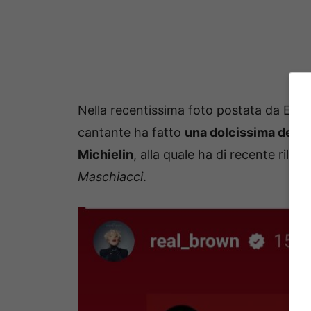
Nella recentissima foto postata da Emma
cantante ha fatto
una dolcissima dedic
Michielin
, alla quale ha di recente rilasc
Maschiacci
.