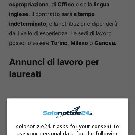
espropriazione
, di
Office
e della
lingua
inglese
. Il contratto sarà
a tempo
indeterminato
, e la retribuzione dipenderà
dal livello di esperienza. Le sedi di lavoro
possono essere
Torino
,
Milano
o
Genova
.
Annunci di lavoro per
laureati
solonotizie24.it asks for your consent to
use your personal data for the following