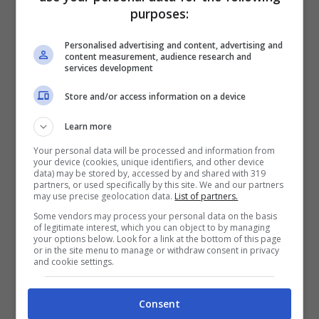
purposes:
Personalised advertising and content, advertising and
content measurement, audience research and
services development
Si cercano inoltre
specialisti costruzioni
, che
Store and/or access information on a device
dovranno definire gli
aspetti tecnici di un
Learn more
progetto
, programmare le risorse e i costi,
Your personal data will be processed and information from
ma anche occuparsi di tutto il
sistema
your device (cookies, unique identifiers, and other device
data) may be stored by, accessed by and shared with 319
informatico
utile a gestire le infrastrutture.
partners, or used specifically by this site. We and our partners
may use precise geolocation data.
List of partners.
Verranno quindi valutati
laureati
in
Some vendors may process your personal data on the basis
architettura, ingegneria edile, civile,
of legitimate interest, which you can object to by managing
your options below. Look for a link at the bottom of this page
ambientale e industriale: i candidati devono
or in the site menu to manage or withdraw consent in privacy
and cookie settings.
avere
almeno 2 anni di esperienza
, e devono
conoscere gli
applicativi informatici
e la
Consent
lingua inglese
. Anche in questo caso il