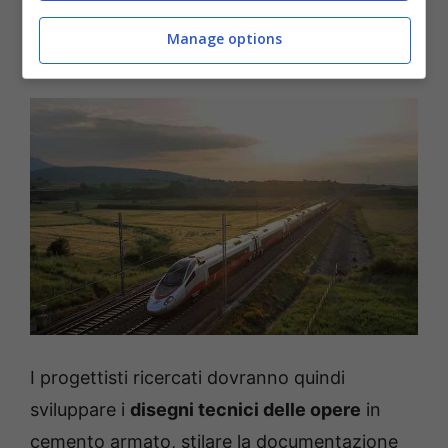
contratto sarà
a tempo indeterminato
, e si
Manage options
svolgerà pienamente a
Roma
.
I progettisti ricercati dovranno quindi
sviluppare i
disegni tecnici delle opere
in
cemento armato, stilare la documentazione