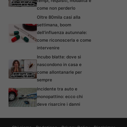
tempi, requisiti, modalità e
come non perderlo
Oltre 80mila casi alla
settimana, boom
dell’influenza autunnale:
come riconoscerla e come
intervenire
Incubo blatte: dove si
nascondono in casa e
come allontanarle per
sempre
Incidente tra auto e
monopattino: ecco chi
deve risarcire i danni