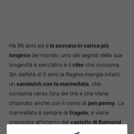
Ha 96 anni ed è
la sovrana in carica più
longeva
del mondo: uno dei segreti della sua
longevità è senz’altro è il
cibo
che consuma.
Sin dall’età di 5 anni la Regina mangia infatti
un
sandwich con la marmellata
, che
consuma verso l’ora del thè e che viene
chiamato anche con il nome di
jam penny
. La
marmellata è sempre di
fragole
, e viene
preparata all’interno del
castello di Balmoral
.