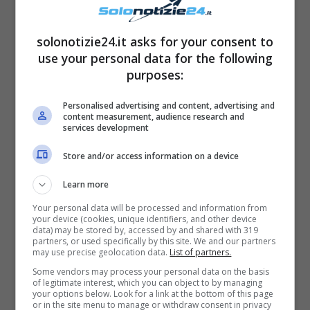
La sovrana abolisce inoltre alcuni tipi di cibi
come
riso, patate, pasta, aglio, cipolla,
solonotizie24.it asks for your consent to
use your personal data for the following
scalogno, carne cruda, frutti di mare, foie
purposes:
gras di oca o di anatra
. La donna consuma
infatti sempre gli stessi piatti, che sono tutti a
Personalised advertising and content, advertising and
content measurement, audience research and
chilometro zero: tra questi, c’è ad esempio la
services development
selvaggina
che viene cacciata nei parchi reali
Store and/or access information on a device
(ma anche il noto pesce di Dover). Le
fragole
Learn more
– che lei mangia alla fine di tutti i pasti –
Your personal data will be processed and information from
vengono inoltre coltivate nell’
orto di
your device (cookies, unique identifiers, and other device
data) may be stored by, accessed by and shared with 319
Balmoral
, mentre le pesche bianche nel
partners, or used specifically by this site. We and our partners
may use precise geolocation data.
List of partners.
castello di Windsor
. La frutta fuori stagione è
Some vendors may process your personal data on the basis
invece eliminata dalla sua
alimentazione
.
of legitimate interest, which you can object to by managing
your options below. Look for a link at the bottom of this page
or in the site menu to manage or withdraw consent in privacy