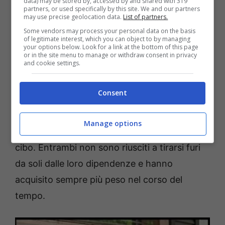
data) may be stored by, accessed by and shared with 319
partners, or used specifically by this site. We and our partners
may use precise geolocation data.
List of partners.
Vianey ha raccontato di aver cominciato ad
Some vendors may process your personal data on the basis
abusare del cibo dopo aver subito per tutta la
of legitimate interest, which you can object to by managing
your options below. Look for a link at the bottom of this page
vita le continue critiche di sua madre sul suo
or in the site menu to manage or withdraw consent in privacy
and cookie settings.
aspetto. Per la donna, infatti, Vianey non era
mai abbastanza.
Proprio quando stava per
Consent
cadere nella più profonda depressione, la
ragazza ha conosciuto l’amore della sua vita,
Manage options
Allen
, che aveva i suoi stessi problemi con il
cibo. Entrambi non sono riusciti a tirarsi furi
da soli dalle loro dipendenze e hanno
acquisito sempre più peso nel corso del
tempo.