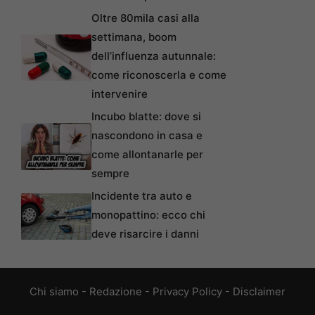
Oltre 80mila casi alla
settimana, boom
dell’influenza autunnale:
come riconoscerla e come
intervenire
Incubo blatte: dove si
nascondono in casa e
come allontanarle per
sempre
Incidente tra auto e
monopattino: ecco chi
deve risarcire i danni
Chi siamo
-
Redazione
-
Privacy Policy
-
Disclaimer