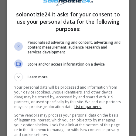
Il test che ti proponiamo oggi
prende spunto
solonotizie24.it asks for your consent to
dalla psicologia della Gestalt
, anche detta
use your personal data for the following
purposes:
psicologia delle rappresentazioni.
Nell’immagine qui sopra puoi notare
la
Personalised advertising and content, advertising and
content measurement, audience research and
presenza di diversi elementi, non
services development
immediatamente riconoscibili.
Quale tra
Store and/or access information on a device
questi elementi ti è balzato subito all’occhio?
Learn more
Se per prima cosa ha visto
l’albero
, significa
Your personal data will be processed and information from
your device (cookies, unique identifiers, and other device
che sei una persona molto razionale e
data) may be stored by, accessed by and shared with 319
partners, or used specifically by this site. We and our partners
concreta. Una delle particolarità più
may use precise geolocation data.
List of partners.
interessanti della tua personalità è che tendi a
Some vendors may process your personal data on the basis
of legitimate interest, which you can object to by managing
prendere presso il controllo della situazione e
your options below. Look for a link at the bottom of this page
or in the site menu to manage or withdraw consent in privacy
per questo sei un leader nato. Le tue doti
and cookie settings.