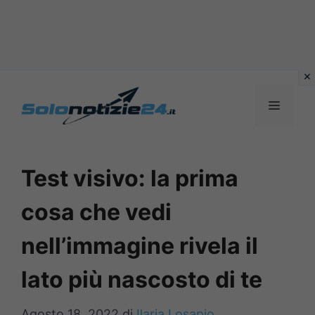
Vai
al
MENU
contenuto
Test visivo: la prima
cosa che vedi
nell’immagine rivela il
lato più nascosto di te
Agosto 18, 2022
di
Ilaria Losapio