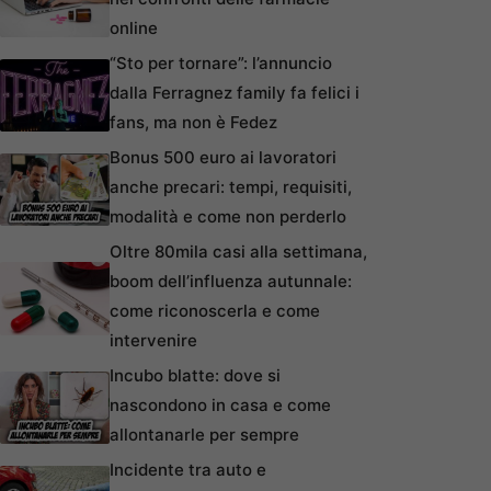
online
“Sto per tornare”: l’annuncio
dalla Ferragnez family fa felici i
fans, ma non è Fedez
Bonus 500 euro ai lavoratori
anche precari: tempi, requisiti,
modalità e come non perderlo
Oltre 80mila casi alla settimana,
boom dell’influenza autunnale:
come riconoscerla e come
intervenire
Incubo blatte: dove si
nascondono in casa e come
allontanarle per sempre
Incidente tra auto e