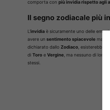
comporta con
più invidia rispetto agli a
Il segno zodiacale più in
L’
invidia
è sicuramente uno delle emozio
avere un
sentimento spiacevole
ma an
dichiarato dallo
Zodiaco
, esisterebbero 
di
Toro
e
Vergine
, ma nessuno di loro 
stessi.