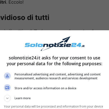
ltri
. Eccolo!
vidioso di tutti
ni più cattive dell’animo umano, che porta ad
che un
rancore
nei confronti dell’altro. Come
alcuni segni che sarebbero più invidiosi: si tratta
riuscirebbe mai ad
ammettere la verità
su sé
solonotizie24.it asks for your consent to use
your personal data for the following purposes:
Personalised advertising and content, advertising and content
measurement, audience research and services development
Store and/or access information on a device
Learn more
Your personal data will be processed and information from your device