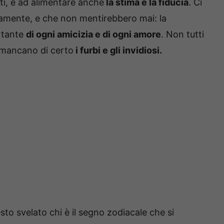
rti, e ad alimentare anche
la stima e la fiducia
. Ci
ecamente, e che non mentirebbero mai: la
ortante
di ogni amicizia e di ogni amore
. Non tutti
n mancano di certo
i furbi e gli invidiosi.
to svelato chi è il segno zodiacale che si