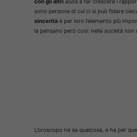
con gli altri
aiuta a far crescere i rappo
sono persone di cui ci si può fidare ci
sincerità
è per loro l’elemento più imp
la pensano però così: nella società no
L’oroscopo ne sa qualcosa, e ha per ques