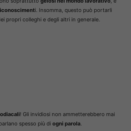
 Sono soprattutto
gelosi nel mondo lavorativo
, e
riconosciment
i. Insomma, questo può portarli
i propri colleghi e degli altri in generale.
odiacali
! Gli invidiosi non ammetterebbero mai
parlano spesso più di
ogni parola
.