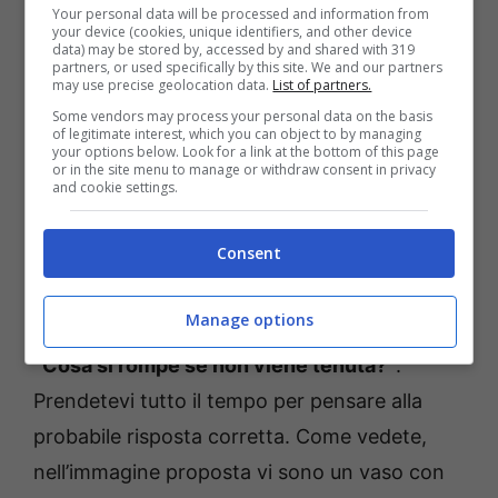
Your personal data will be processed and information from
Fonte: web
your device (cookies, unique identifiers, and other device
data) may be stored by, accessed by and shared with 319
partners, or used specifically by this site. We and our partners
Per risolvere l’enigma nel più breve tempo
may use precise geolocation data.
List of partners.
possibile avrete bisogno di tutta la vostra
Some vendors may process your personal data on the basis
of legitimate interest, which you can object to by managing
concentrazione e, soprattutto,
dovrete fare
your options below. Look for a link at the bottom of this page
or in the site menu to manage or withdraw consent in privacy
attenzione a ogni singola parola.
L’indovinello
and cookie settings.
cercherà infatti di portarvi fuori strada,
Consent
essendo strutturato in modo molto
enigmatico (e potrebbe quindi avere diversi
Manage options
significati). L’indovinello in questione recita:
“Cosa si rompe se non viene tenuta?”
.
Prendetevi tutto il tempo per pensare alla
probabile risposta corretta. Come vedete,
nell’immagine proposta vi sono un vaso con