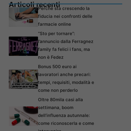
Articoli recenti
Perché sta crescendo la
fiducia nei confronti delle
farmacie online
“Sto per tornare”:
l’annuncio dalla Ferragnez
family fa felici i fans, ma
non è Fedez
Bonus 500 euro ai
lavoratori anche precari:
tempi, requisiti, modalità e
come non perderlo
Oltre 80mila casi alla
settimana, boom
dell’influenza autunnale:
come riconoscerla e come