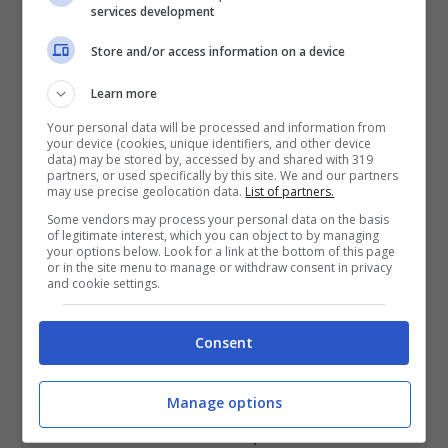
services development
Store and/or access information on a device
Learn more
Aggiungere anche l’uovo
, amalgamare
Your personal data will be processed and information from
your device (cookies, unique identifiers, and other device
bene e unire poi le
carote lesse
data) may be stored by, accessed by and shared with 319
partners, or used specifically by this site. We and our partners
tagliate a dadini
, con i
pisellini cotti
.
may use precise geolocation data.
List of partners.
Salare a piacere, e unire infine
6 o 7
Some vendors may process your personal data on the basis
of legitimate interest, which you can object to by managing
cucchiai di pangrattato
fino a formare
your options below. Look for a link at the bottom of this page
or in the site menu to manage or withdraw consent in privacy
un composto omogeneo;
and cookie settings.
Con le mani leggermente oliate,
formate quindi le
polpette
. Con queste
Consent
dosi, potrebbero uscirne circa 30;
Rompere in una ciotola
due uova
e
Manage options
mescolarle: versare poi in un’altra