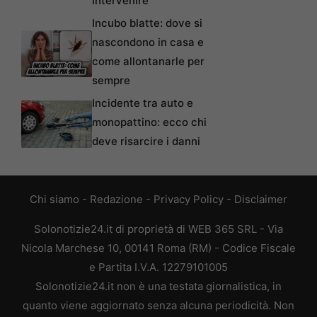
intervenire
Incubo blatte: dove si
nascondono in casa e
come allontanarle per
sempre
Incidente tra auto e
monopattino: ecco chi
deve risarcire i danni
Chi siamo
-
Redazione
-
Privacy Policy
-
Disclaimer
Solonotizie24.it di proprietà di WEB 365 SRL - Via
Nicola Marchese 10, 00141 Roma (RM) - Codice Fiscale
e Partita I.V.A. 12279101005
Solonotizie24.it non è una testata giornalistica, in
quanto viene aggiornato senza alcuna periodicità. Non