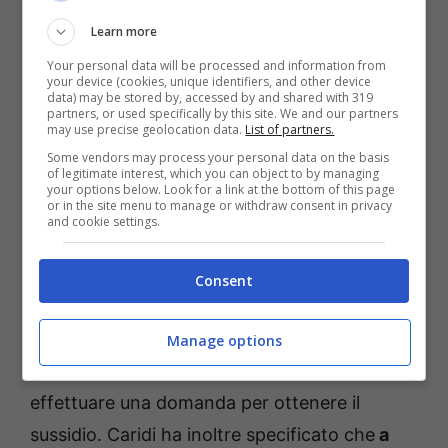
dell’aumento dell’inflazione all’8% per le
Learn more
famiglie con un Isee fino a 15 mila euro
Your personal data will be processed and information from
your device (cookies, unique identifiers, and other device
potranno beneficiare non più solo di 175 euro
data) may be stored by, accessed by and shared with 319
partners, or used specifically by this site. We and our partners
al mese ma di
189 euro
.
La soglia per
may use precise geolocation data.
List of partners.
ricevere l’assegno salirà invece a 16.200
Some vendors may process your personal data on the basis
of legitimate interest, which you can object to by managing
euro
. La tabella degli importi andrebbe a
your options below. Look for a link at the bottom of this page
or in the site menu to manage or withdraw consent in privacy
decrescere fino ai 54 euro per chi ha un Isee
and cookie settings.
non superiore a 43.200 euro.
Consent
Inoltre, secondo quanto affermato dal
direttore generale dell’Inps Vincenzo Caridi,
Manage options
dal prossimo anno non sarà più necessaria
effettuare una domanda per ottenere il
sussidio. Caridi ha inoltre specificato che
a