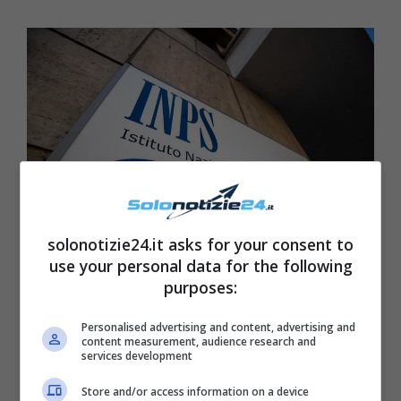
solonotizie24.it asks for your consent to
Fonte: web
use your personal data for the following
purposes:
Come spiegato dal quotidiano Il Messaggero,
Personalised advertising and content, advertising and
per ricevere l’assegno dal mese di marzo
content measurement, audience research and
services development
2023 si dovrà fare domanda nel mese di
gennaio. Come si è detto, a causa
Store and/or access information on a device