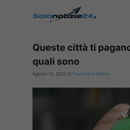
Vai
al
contenuto
Queste città ti pagano 
quali sono
Agosto 12, 2022
di
Francesca Bedini