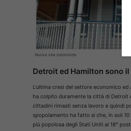
Nuova vita solonotizie
Detroit ed Hamilton sono il 
L’ultima cresi del settore economico ed
ha colpito duramente la città di Detroit
cittadini rimasti senza lavoro e quindi 
spopolamento ha fatto si che, in soli 10 
più popolosa degli Stati Uniti al 18° post