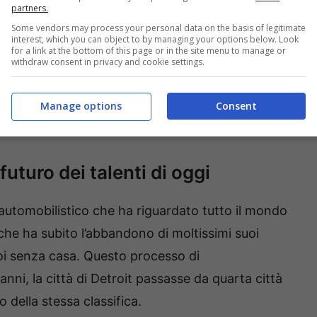
partners.
Some vendors may process your personal data on the basis of legitimate
interest, which you can object to by managing your options below. Look
for a link at the bottom of this page or in the site menu to manage or
withdraw consent in privacy and cookie settings.
Manage options
Consent
futuro dei talenti di oggi
 automobilistico che ha riguardato tutto il mondo
 che ha subito l’abbandono di moltissimi suoi
poi senza casa. Questo processo di
anni, la città di Detroit passasse da quarta città
o della stessa classifica.