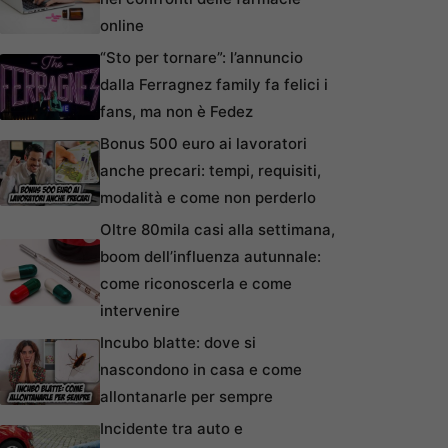
online
“Sto per tornare”: l’annuncio
dalla Ferragnez family fa felici i
fans, ma non è Fedez
Bonus 500 euro ai lavoratori
anche precari: tempi, requisiti,
modalità e come non perderlo
Oltre 80mila casi alla settimana,
boom dell’influenza autunnale:
come riconoscerla e come
intervenire
Incubo blatte: dove si
nascondono in casa e come
allontanarle per sempre
Incidente tra auto e