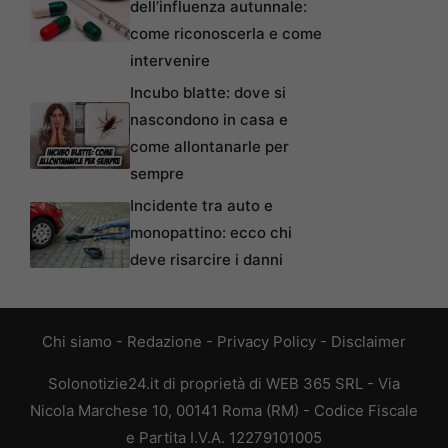
dell’influenza autunnale:
come riconoscerla e come
intervenire
Incubo blatte: dove si
nascondono in casa e
come allontanarle per
sempre
Incidente tra auto e
monopattino: ecco chi
deve risarcire i danni
Chi siamo
-
Redazione
-
Privacy Policy
-
Disclaimer
Solonotizie24.it di proprietà di WEB 365 SRL - Via
Nicola Marchese 10, 00141 Roma (RM) - Codice Fiscale
e Partita I.V.A. 12279101005