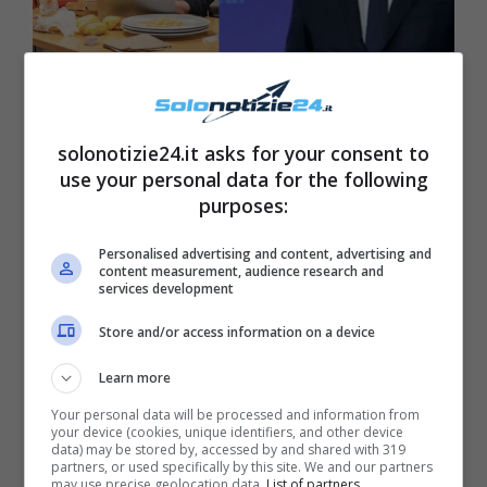
solonotizie24.it asks for your consent to
WhatsApp solonotizie
use your personal data for the following
purposes:
Personalised advertising and content, advertising and
content measurement, audience research and
services development
Store and/or access information on a device
Learn more
Your personal data will be processed and information from
your device (cookies, unique identifiers, and other device
data) may be stored by, accessed by and shared with 319
partners, or used specifically by this site. We and our partners
may use precise geolocation data.
List of partners.