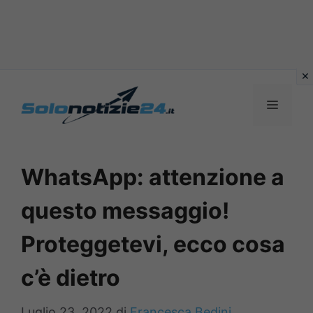
Vai
al
MENU
contenuto
WhatsApp: attenzione a
questo messaggio!
Proteggetevi, ecco cosa
c’è dietro
Luglio 23, 2022
di
Francesca Bedini