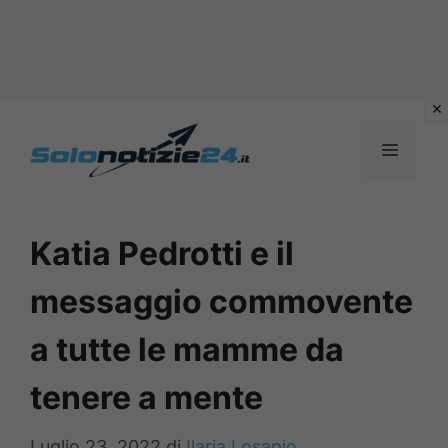
Vai
al
MENU
contenuto
Katia Pedrotti e il
messaggio commovente
a tutte le mamme da
tenere a mente
Luglio 23, 2022
di
Ilaria Losapio