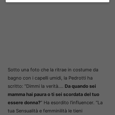
Sotto una foto che la ritrae in costume da
bagno con i capelli umidi, la Pedrotti ha
scritto: “Dimmi la verità….
Da quando sei
mamma hai paura o ti sei scordata del tuo
essere donna?
” Ha esordito l’influencer. “La
tua Sensualità e femminilità le tieni