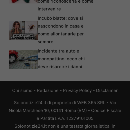
come riconoscerla e come
intervenire
Incubo blatte: dove si
nascondono in casa e
come allontanarle per
sempre
Incidente tra auto e
monopattino: ecco chi
deve risarcire i danni
Chi siamo
-
Redazione
-
Privacy Policy
-
Disclaimer
Solonotizie24.it di proprietà di WEB 365 SRL - Via
Nicola Marchese 10, 00141 Roma (RM) - Codice Fiscale
e Partita I.V.A. 12279101005
Solonotizie24.it non è una testata giornalistica, in