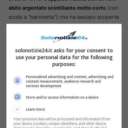
abito argentato scintillante molto corto
(con
scollo a “barchetta”) che ha lasciato scoperte
le sue lunghe gambe toniche. A conferire più
classe al look molto osé è stato il lungo
cappotto scuro drappeggiato sulle spalle in
solonotizie24.it asks for your consent to
modo molto casual-chic.
use your personal data for the following
purposes:
Personalised advertising and content, advertising and
content measurement, audience research and
services development
Store and/or access information on a device
Learn more
Your personal data will be processed and information from
your device (cookies, unique identifiers, and other device