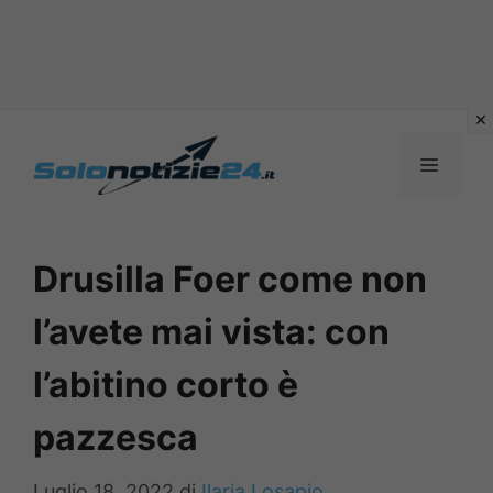
Vai
al
MENU
contenuto
Drusilla Foer come non
l’avete mai vista: con
l’abitino corto è
pazzesca
Luglio 18, 2022
di
Ilaria Losapio