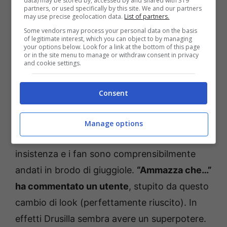
data) may be stored by, accessed by and shared with 319
partners, or used specifically by this site. We and our partners
may use precise geolocation data.
List of partners.
Some vendors may process your personal data on the basis
of legitimate interest, which you can object to by managing
your options below. Look for a link at the bottom of this page
or in the site menu to manage or withdraw consent in privacy
and cookie settings.
Consent
Fonte: web
Lo scatto risale a due anni fa, ma adesso ha
Manage options
iniziato a girare sul web con una certa
insistenza e i fan sono comprensibilmente
andati in brodo di giuggiole.
“Ammazza che…”
ha commentato un utente
, stupito da questo
cambio di look (perfettamente riuscito). In
effetti Drusilla sembra avere un superpotere.