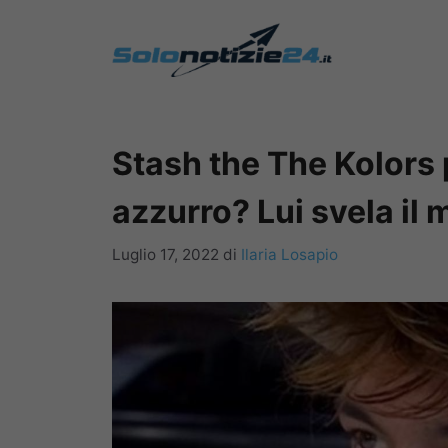
Vai
al
contenuto
Stash the The Kolors 
azzurro? Lui svela il 
Luglio 17, 2022
di
Ilaria Losapio