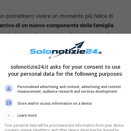
n potrebbero vivere un momento più felice di
’arrivo di un nuovo componente della famiglia
.
sta incinta per la seconda volta in due anni. La
 Grace, che è la luce dei loro occhi. Presto la
! Ma si tratta di una bambina o di un bambino?
solonotizie24.it asks for your consent to use
venterà papà per la seconda
your personal data for the following purposes:
Personalised advertising and content, advertising and content
measurement, audience research and services development
Store and/or access information on a device
Learn more
Your personal data will be processed and information from your device
(cookies, unique identifiers, and other device data) may be stored by,