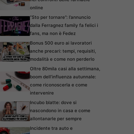
online
“Sto per tornare”: l’annuncio
dalla Ferragnez family fa felici i
fans, ma non è Fedez
Bonus 500 euro ai lavoratori
anche precari: tempi, requisiti,
modalità e come non perderlo
Oltre 80mila casi alla settimana,
boom dell’influenza autunnale:
come riconoscerla e come
intervenire
Incubo blatte: dove si
nascondono in casa e come
allontanarle per sempre
Incidente tra auto e