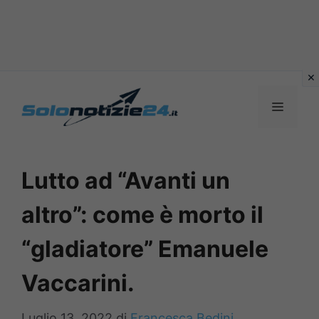
Vai
al
MENU
contenuto
Lutto ad “Avanti un
altro”: come è morto il
“gladiatore” Emanuele
Vaccarini.
Luglio 13, 2022
di
Francesca Bedini