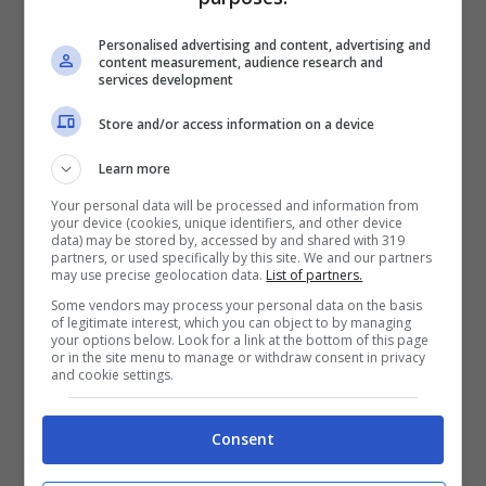
Personalised advertising and content, advertising and
content measurement, audience research and
services development
Store and/or access information on a device
Learn more
Your personal data will be processed and information from
your device (cookies, unique identifiers, and other device
Il “gladiatore” Emanuele Vaccarini solonotizie
data) may be stored by, accessed by and shared with 319
partners, or used specifically by this site. We and our partners
may use precise geolocation data.
List of partners.
Il “gladiatore” Emanuele
Some vendors may process your personal data on the basis
Vaccarini: arriba in tv grazie
of legitimate interest, which you can object to by managing
your options below. Look for a link at the bottom of this page
or in the site menu to manage or withdraw consent in privacy
alla sua passione per il
and cookie settings.
Medioevo e la lotta
Consent
Emanuele Vaccarini è morto pochi giorni