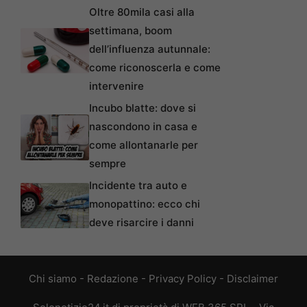
Oltre 80mila casi alla
settimana, boom
dell’influenza autunnale:
come riconoscerla e come
intervenire
Incubo blatte: dove si
nascondono in casa e
come allontanarle per
sempre
Incidente tra auto e
monopattino: ecco chi
deve risarcire i danni
Chi siamo
-
Redazione
-
Privacy Policy
-
Disclaimer