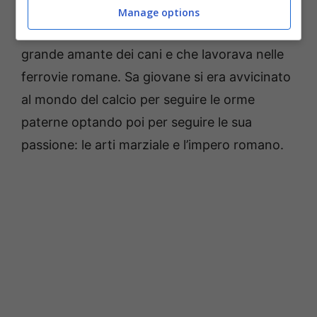
prima del suo 45° compleanno. Della sua vita
Manage options
non si sa molto. Sappiamo solo che era un
grande amante dei cani e che lavorava nelle
ferrovie romane. Sa giovane si era avvicinato
al mondo del calcio per seguire le orme
paterne optando poi per seguire le sua
passione: le arti marziale e l’impero romano.