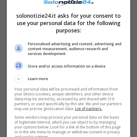
lasciare la gestione completa del suo
vigneto di Cellino San Marco nelle mani del
solonotizie24.it asks for your consent to
use your personal data for the following
secondo figlio maschio
, Albano Jr.
purposes:
Personalised advertising and content, advertising and
content measurement, audience research and
services development
Store and/or access information on a device
Learn more
Your personal data will be processed and information from
your device (cookies, unique identifiers, and other device
data) may be stored by, accessed by and shared with 319
partners, or used specifically by this site. We and our partners
may use precise geolocation data.
List of partners.
Fonte: web
Some vendors may process your personal data on the basis
of legitimate interest, which you can object to by managing
your options below. Look for a link at the bottom of this page
or in the site menu to manage or withdraw consent in privacy
and cookie settings.