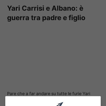
Yari Carrisi e Albano: è
guerra tra padre e figlio
Pare che a far andare su tutte le furie Yari
Carrisi sia stata
la decisione di Albano di