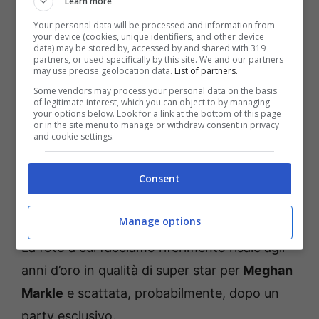
Learn more
Your personal data will be processed and information from
your device (cookies, unique identifiers, and other device
Infatti, a tenere banco nel mondo del web
data) may be stored by, accessed by and shared with 319
partners, or used specifically by this site. We and our partners
troviamo la condivisione di una foto che
may use precise geolocation data.
List of partners.
Some vendors may process your personal data on the basis
ritrae Meghan Markle durante una folle notte
of legitimate interest, which you can object to by managing
your options below. Look for a link at the bottom of this page
vissuta in hotel… il tutto con tanto di bottiglia
or in the site menu to manage or withdraw consent in privacy
and cookie settings.
di champagne in mano.
Consent
La foto che fa vergognare
Harry!
Manage options
La foto a cui facciamo riferimento risale agli
anni d’oro in qualità di super star per
Meghan
Markle
e scattata, probabilmente, dopo un
party esclusivo.