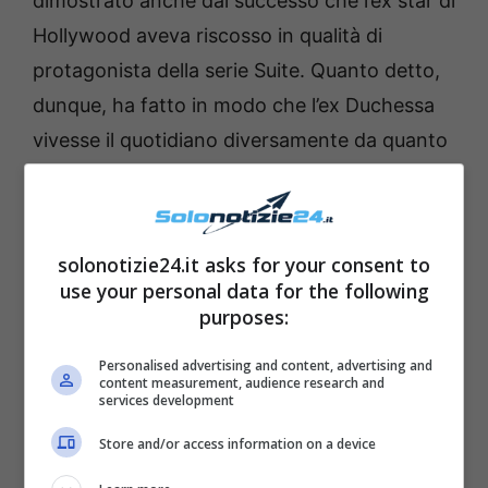
dimostrato anche dal successo che l’ex star di
Hollywood aveva riscosso in qualità di
protagonista della serie Suite. Quanto detto,
dunque, ha fatto in modo che l’ex Duchessa
vivesse il quotidiano diversamente da quanto
avviene ora, tra party esclusivi e racconti fatti
sui social network.
solonotizie24.it asks for your consent to
use your personal data for the following
purposes:
Personalised advertising and content, advertising and
content measurement, audience research and
services development
Store and/or access information on a device