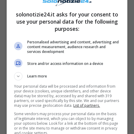
solonotizie24.it asks for your consent to
I risultati corrispondenti
use your personal data for the following
alla personalità
purposes:
Personalised advertising and content, advertising and
content measurement, audience research and
services development
Store and/or access information on a device
Learn more
Your personal data will be processed and information from
your device (cookies, unique identifiers, and other device
data) may be stored by, accessed by and shared with 319
partners, or used specifically by this site. We and our partners
may use precise geolocation data.
List of partners.
Some vendors may process your personal data on the basis
of legitimate interest, which you can object to by managing
your options below. Look for a link at the bottom of this page
or in the site menu to manage or withdraw consent in privacy
and cookie settings.