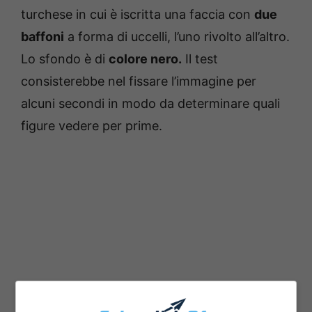
turchese in cui è iscritta una faccia con
due
baffoni
a forma di uccelli, l’uno rivolto all’altro.
Lo sfondo è di
colore nero.
Il test
consisterebbe nel fissare l’immagine per
alcuni secondi in modo da determinare quali
figure vedere per prime.