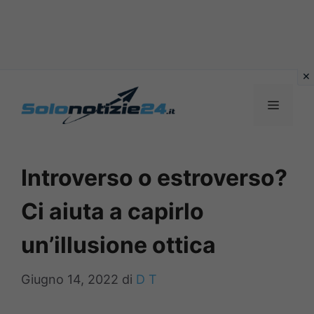
Vai
al
MENU
contenuto
Introverso o estroverso?
Ci aiuta a capirlo
un’illusione ottica
Giugno 14, 2022
di
D T