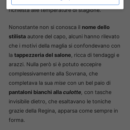
morbidamente, in linea con la freschezza
richiesta alle temperature di stagione.
Nonostante non si conosca il
nome dello
stilista
autore del capo, alcuni hanno rilevato
che i motivi della maglia si confondevano con
la
tappezzeria del salone
, ricca di tendaggi e
arazzi. Nulla però si è potuto eccepire
complessivamente alla Sovrana, che
completava la sua
mise
con un bel paio di
pantaloni bianchi alla
culotte
,
con tasche
invisibile dietro, che esaltavano le toniche
grazie della Regina, apparsa come sempre in
forma.