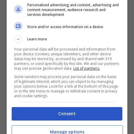
Personalised advertising and content, advertising and
content measurement, audience research and
services development
Store and/or access information on a device
Learn more
Your personal data will be processed and information from
your device (cookies, unique identifiers, and other device
Queen Letizia
, in occasione dell’incontro con
data) may be stored by, accessed by and shared with 319
partners, or used specifically by this site. We and our partners
Fidela Miròn Torrente, ha indossato una
may use precise geolocation data.
List of partners.
Some vendors may process your personal data on the basis
maglia a sfondo bianco con una
finta stampa
of legitimate interest, which you can object to by managing
your options below. Look for a link at the bottom of this page
cachemire
, su cui erano richiamati fiori con
or in the site menu to manage or withdraw consent in privacy
and cookie settings.
nuances
rosa, viola e verde. La blusa
presentava inoltre uno scollo tondo, delle
Consent
maniche modello francese e un’apertura sul
retro, dando l’impressione di cadere
Manage options