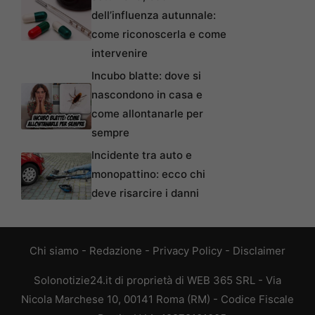
dell’influenza autunnale:
come riconoscerla e come
intervenire
Incubo blatte: dove si
nascondono in casa e
come allontanarle per
sempre
Incidente tra auto e
monopattino: ecco chi
deve risarcire i danni
Chi siamo
-
Redazione
-
Privacy Policy
-
Disclaimer
Solonotizie24.it di proprietà di WEB 365 SRL - Via
Nicola Marchese 10, 00141 Roma (RM) - Codice Fiscale