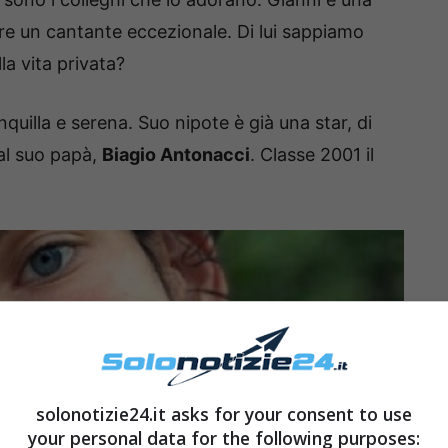
re un cantante eccezionale. Di lui sappiamo
la vita privata?
quilla e serena. Suo nipote è già una star, di
dal suo papà,
Biagio Antonacci
. Classe 2001 il
solonotizie24.it asks for your consent to use
your personal data for the following purposes: