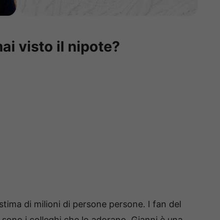
i visto il nipote?
stima di milioni di persone persone. I fan del
i sono i colleghi che lo adorano. Gianni è una