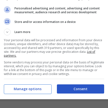
Personalised advertising and content, advertising and content
measurement, audience research and services development
Store and/or access information on a device
Learn more
Your personal data will be processed and information from your device
(cookies, unique identifiers, and other device data) may be stored by,
accessed by and shared with 319 partners, or used specifically by this
site. We and our partners may use precise geolocation data.
List of
partners.
ci e nipote di Morandi,
Some vendors may process your personal data on the basis of legitimate
interest, which you can object to by managing your options below. Look
for a link at the bottom of this page or in the site menu to manage or
withdraw consent in privacy and cookie settings.
Manage options
Consent