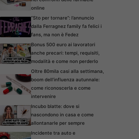
online
“Sto per tornare”: l’annuncio
dalla Ferragnez family fa felici i
fans, ma non è Fedez
Bonus 500 euro ai lavoratori
anche precari: tempi, requisiti,
modalità e come non perderlo
Oltre 80mila casi alla settimana,
boom dell’influenza autunnale:
come riconoscerla e come
intervenire
Incubo blatte: dove si
nascondono in casa e come
allontanarle per sempre
Incidente tra auto e