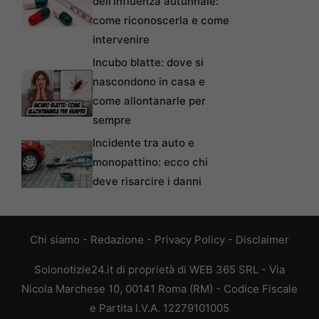
dell’influenza autunnale:
come riconoscerla e come
intervenire
Incubo blatte: dove si
nascondono in casa e
come allontanarle per
sempre
Incidente tra auto e
monopattino: ecco chi
deve risarcire i danni
Chi siamo
-
Redazione
-
Privacy Policy
-
Disclaimer
Solonotizie24.it di proprietà di WEB 365 SRL - Via
Nicola Marchese 10, 00141 Roma (RM) - Codice Fiscale
e Partita I.V.A. 12279101005