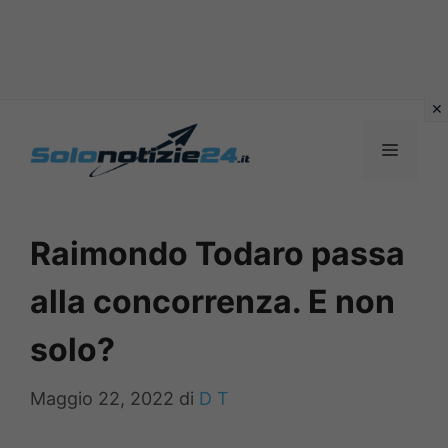
Vai
al
MENU
contenuto
Raimondo Todaro passa
alla concorrenza. E non
solo?
Maggio 22, 2022
di
D T