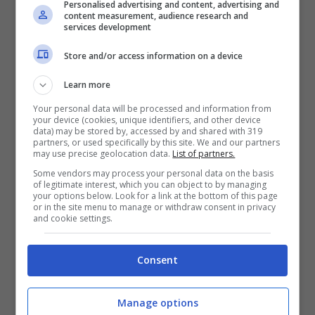
Personalised advertising and content, advertising and
supposizione si è fatta a proposito di
Vito
content measurement, audience research and
services development
Coppola
, pure ex della cantante Arisa. Per lui
si parla addirittura di un ruolo chiave. Se ne
Store and/or access information on a device
saprà di più in merito
tra qualche mese
,
Learn more
quando i cast del programma di Mediaset
Your personal data will be processed and information from
apriranno i battenti per la 22ma edizione.
your device (cookies, unique identifiers, and other device
data) may be stored by, accessed by and shared with 319
partners, or used specifically by this site. We and our partners
may use precise geolocation data.
List of partners.
Intanto chissà come avrà preso le notizie
Some vendors may process your personal data on the basis
Milly Carlucci.
Avendo già perso uno dei volti
of legitimate interest, which you can object to by managing
your options below. Look for a link at the bottom of this page
più noti del suo programma, e in procinto di
or in the site menu to manage or withdraw consent in privacy
and cookie settings.
perderne ancora un altro, a tutto beneficio
della concorrenza. L’ardua sentenza ai
Consent
telespettatori, che giudicheranno se per
Canale 5 i nuovi acquisti siano davvero stati
Manage options