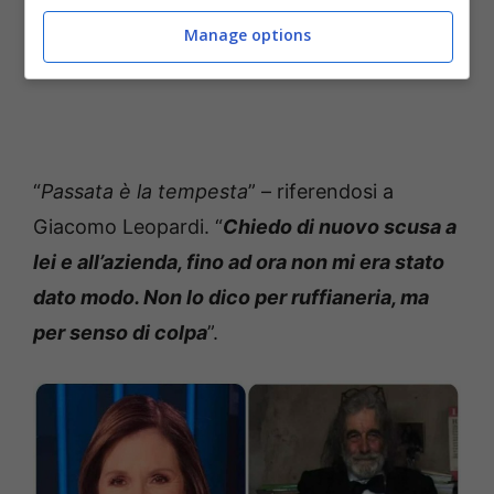
Manage options
“
Passata è la tempesta
” – riferendosi a
Giacomo Leopardi. “
Chiedo di nuovo scusa a
lei e all’azienda, fino ad ora non mi era stato
dato modo. Non lo dico per ruffianeria, ma
per senso di colpa
”.