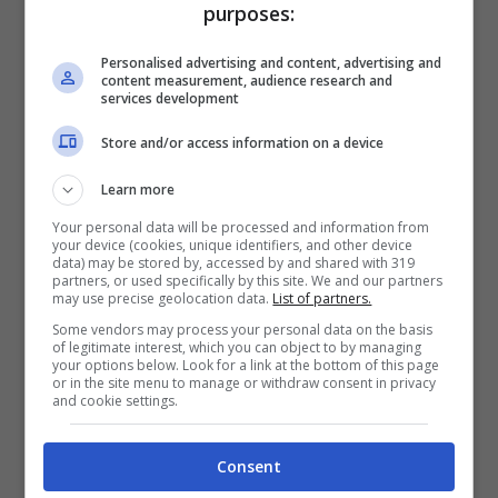
Cartabianca lascia tutti di
purposes:
stucco
Personalised advertising and content, advertising and
content measurement, audience research and
services development
Nel corso della passata edizione del
Store and/or access information on a device
programma condotto da Bianca Berlinguer,
Mauro Corona
non si è collegato per un po’
Learn more
con gli studio. In occasione del suo rientro, ha
Your personal data will be processed and information from
your device (cookies, unique identifiers, and other device
deciso di indossare l’abito dei grandi eventi.
data) may be stored by, accessed by and shared with 319
partners, or used specifically by this site. We and our partners
Mauro ha sfoggiato uno
smoking
e
may use precise geolocation data.
List of partners.
collegandosi con Bianca ha esordito dicendo:
Some vendors may process your personal data on the basis
of legitimate interest, which you can object to by managing
your options below. Look for a link at the bottom of this page
or in the site menu to manage or withdraw consent in privacy
and cookie settings.
Consent