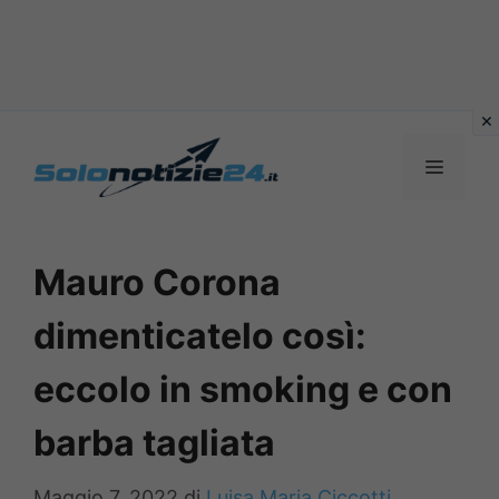
Vai
al
MENU
contenuto
Mauro Corona
dimenticatelo così:
eccolo in smoking e con
barba tagliata
Maggio 7, 2022
di
Luisa Maria Ciccotti