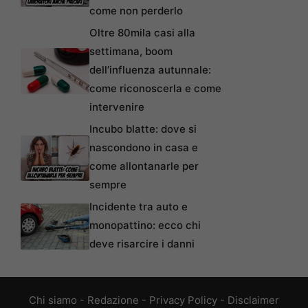
come non perderlo
Oltre 80mila casi alla
settimana, boom
dell’influenza autunnale:
come riconoscerla e come
intervenire
Incubo blatte: dove si
nascondono in casa e
come allontanarle per
sempre
Incidente tra auto e
monopattino: ecco chi
deve risarcire i danni
Chi siamo
-
Redazione
-
Privacy Policy
-
Disclaimer