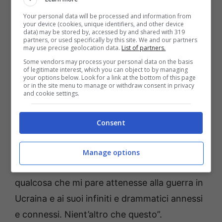
Mughini e Sgarbi
Your personal data will be processed and information from
raccontano le loro verità
your device (cookies, unique identifiers, and other device
data) may be stored by, accessed by and shared with 319
partners, or used specifically by this site. We and our partners
may use precise geolocation data.
List of partners.
Mughini ha replicato alle foto pubblicate,
Some vendors may process your personal data on the basis
of legitimate interest, which you can object to by managing
raccontando la sua versione dei fatti: “Caro
your options below. Look for a link at the bottom of this page
or in the site menu to manage or withdraw consent in privacy
Dago, le foto che hai pubblicato su quanto
and cookie settings.
avvenuto tra me e Vittorio al Teatro Parioli
non danno conto di quanto è realmente è
Consent
avvenuto.
Tra noi due s’è solo trattato di
diverse sfumature di pensiero e di parola, e
Manage options
semmai di tono della voce,
quanto a
qualcosa che mi pare attenesse alla guerra in
Ucraina e ai suoi infiniti e drammatici annessi
e connessi. Nient’altro che questo”.